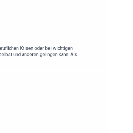
uflichen Krisen oder bei wichtigen
selbst und anderen gelingen kann. Als
e zu verstehen, innere Blockaden zu lösen und
es und verbindet körperliche, emotionale und
Begegnung.