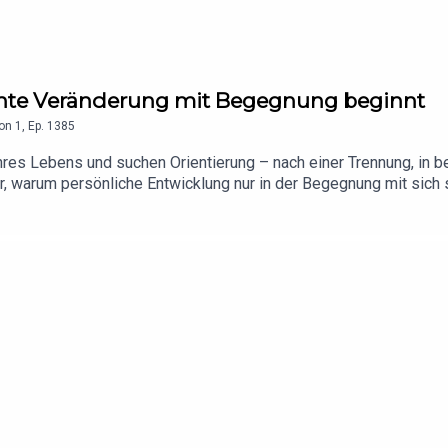
chte Veränderung mit Begegnung beginnt
on
1
,
Ep.
1385
s Lebens und suchen Orientierung – nach einer Trennung, in ber
r, warum persönliche Entwicklung nur in der Begegnung mit sich 
eiterin und Ergotherapeutin begleitet sie Menschen dabei, Ängst
 entwickeln. Dabei betrachtet sie den Menschen immer als Ganz
folge über Veränderung, Selbstreflexion und die Kraft echter 