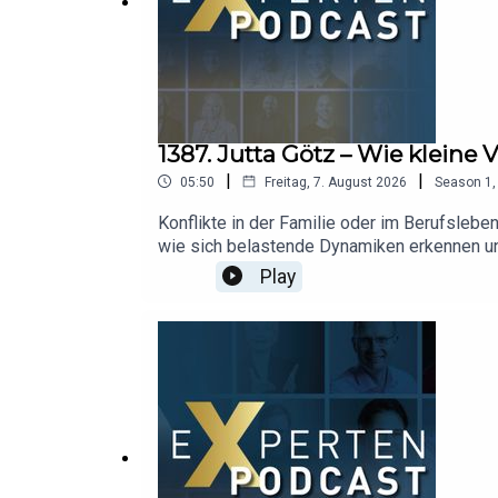
1387. Jutta Götz – Wie klein
|
|
05:50
Freitag, 7. August 2026
Season
1
Konflikte in der Familie oder im Berufsleben
wie sich belastende Dynamiken erkennen und
systemisches Denken, um mehr Klarheit, inn
Play
der Raumgestaltung oder in gewohnten Struk
Perspektiven und den Mut, eingefahrene Mu