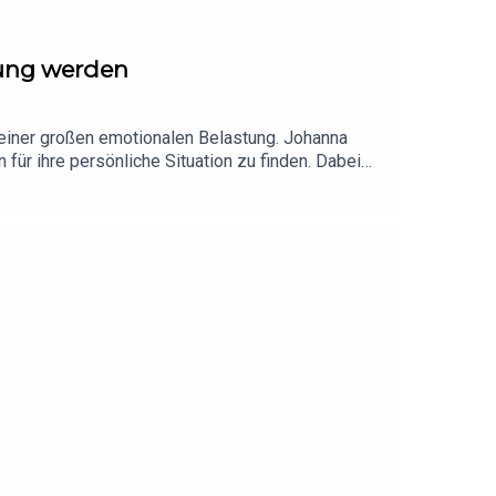
rung werden
 einer großen emotionalen Belastung. Johanna
r ihre persönliche Situation zu finden. Dabei
hwierige Entscheidungen mit mehr Sicherheit und
mer der Mensch hinter der Immobilie. Eine
 Lebenssituationen.