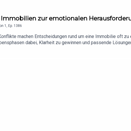
 Immobilien zur emotionalen Herausforde
on
1
,
Ep.
1386
e Konflikte machen Entscheidungen rund um eine Immobilie oft zu
ensphasen dabei, Klarheit zu gewinnen und passende Lösungen fü
empathischer Begleitung und unterstützt ihre Klienten dabei, sc
g oder Konflikte innerhalb der Familie – im Mittelpunkt steht im
und die Bedeutung einfühlsamer Begleitung in herausfordernden