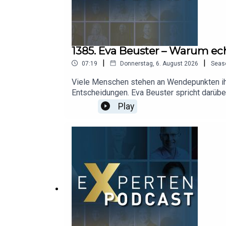
1385. Eva Beuster – Warum e
|
|
07:19
Donnerstag, 6. August 2026
Seas
Viele Menschen stehen an Wendepunkten ihre
Entscheidungen. Eva Beuster spricht darübe
systemische Familientherapeutin, Sozialarb
Play
neue Perspektiven für ihren eigenen Weg zu
zwischenmenschliche Aspekte. Eine Podcast