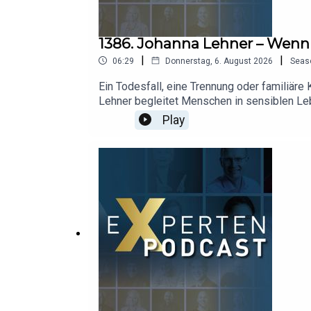
1386. Johanna Lehner – Wenn
|
|
06:29
Donnerstag, 6. August 2026
Seas
Ein Todesfall, eine Trennung oder familiär
Lehner begleitet Menschen in sensiblen Leb
verbindet sie ihre Immobilienexpertise mit 
Play
Ruhe zu treffen. Ob Verkauf, Neuorientierun
Podcastfolge über Veränderung, Vertrauen 