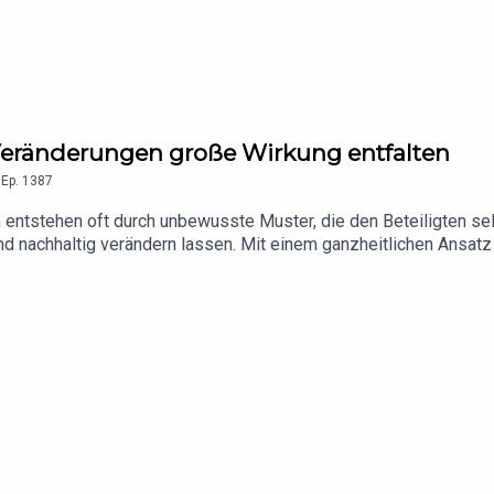
e Veränderungen große Wirkung entfalten
,
Ep.
1387
 entstehen oft durch unbewusste Muster, die den Beteiligten selbs
 nachhaltig verändern lassen. Mit einem ganzheitlichen Ansatz 
ere Stärke und harmonische Beziehungen zu fördern. Dabei zeig
turen – das Miteinander positiv beeinflussen können. Eine Pod
ster bewusst zu verändern.