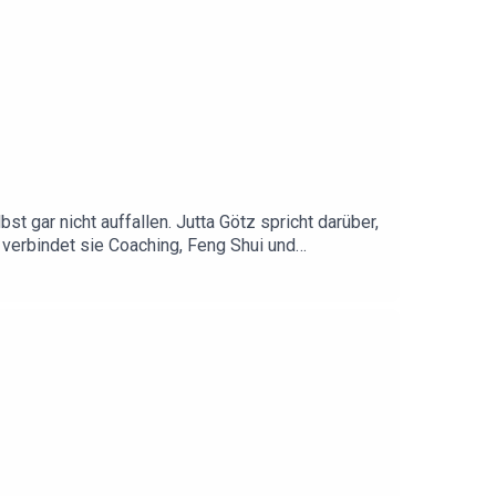
t gar nicht auffallen. Jutta Götz spricht darüber,
verbindet sie Coaching, Feng Shui und
t sie, wie schon kleine Veränderungen – etwa in
castfolge über persönliche Entwicklung, neue