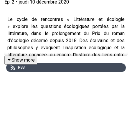
Ep.
2
•
jeudi 10 décembre 2020
Le cycle de rencontres « Littérature et écologie
» explore les questions écologiques portées par la
littérature, dans le prolongement du Prix du roman
d’écologie décerné depuis 2018. Des écrivains et des
philosophes y évoquent l’inspiration écologique et la
littérature engagée, ou encore l’histoire des liens entre
Show more
littérature et écologie, depuis la tradition américaine de
RSS
la wilderness jusqu’aux écritures contemporaines.
Par
Nasstasja Martin
, anthropologue et autrice de
Croire
aux fauves
(Éd. Verticales, 2019), ouvrage lauréat du Prix
François Sommer 2020. Conférence animée par
Anne de
Malleray
, directrice de collection (Revue
Billebaude
) et
programmatrice au
musée de la Chasse et de la Nature
.
En partenariat avec la
Fondation François Sommer