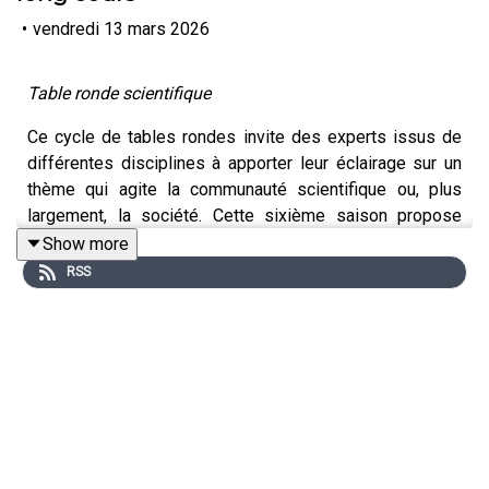
•
vendredi 13 mars 2026
Table ronde scientifique
Ce cycle de tables rondes invite des experts issus de
différentes disciplines à apporter leur éclairage sur un
thème qui agite la communauté scientifique ou, plus
largement, la société. Cette sixième saison propose
d’étudier l’invisible, comme les atomes, les virus ou les
Show more
radiations, et d’interroger les risques qu’il pose lorsque
RSS
les liens entre causes et effets sont difficiles à établir.
Cette deuxième table ronde se penche sur les
rayonnements ionisants et leurs impacts sur la santé.
Présentés à leur découverte comme une panacée
universelle, ils ont rapidement soulevé des
interrogations scientifiques. Leur histoire est marquée
par des catastrophes civiles et militaires qui ont façonné