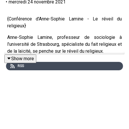
•
mercredi 24 novembre 2021
{Conférence d’Anne-Sophie Lamine - Le réveil du
religieux}
Anne-Sophie Lamine, professeur de sociologie à
l’université de Strasbourg, spécialiste du fait religieux et
de la laïcité, se penche sur le réveil du religieux.
Show more
Conférence enregistrée le 10 mars 2020 à la BnF I
RSS
François-Mitterrand
En savoir plus : le n°87 de Chroniques
(https://c.bnf.fr/Ghr)