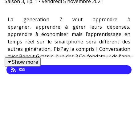
Saison
3
,
Ep.
1
•
vendredi 5 novembre 2021
La generation Z veut apprendre à
épargner, apprendre à gérer leurs dépenses,
apprendre à économiser mais l’apprentissage en
temps réel sur le smartphone sera différent des
autres génération, PixPay la compris ! Conversation
avec Benoit Grassin, l’un des 3 Co-fondateur de l'app
Show more
PixPay, nous avons échangé sur le futur, notamment
RSS
comment l’éducation financière est au coeur de
l’usage de cette génération Z, de la consommation
des ados, de la régulation, de sécurité, d’UX, du
marché, etc... Bonne écoute !
Soyez les premiers à posséder le
NFT
du teaser
unique + fichier de l'enregistrement unique sans
montage :)