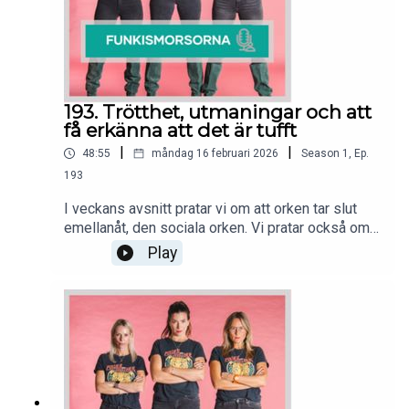
193. Trötthet, utmaningar och att
få erkänna att det är tufft
|
|
48:55
måndag 16 februari 2026
Season
1
,
Ep.
193
I veckans avsnitt pratar vi om att orken tar slut
emellanåt, den sociala orken. Vi pratar också om
att vardagen är tuff, för oss som föräldrar, för våra
Play
barn och för syskon som kanske hamnar I
kläm.Puss o kram o välkomna till vass nitt 193 av
Funkismoorsorna.