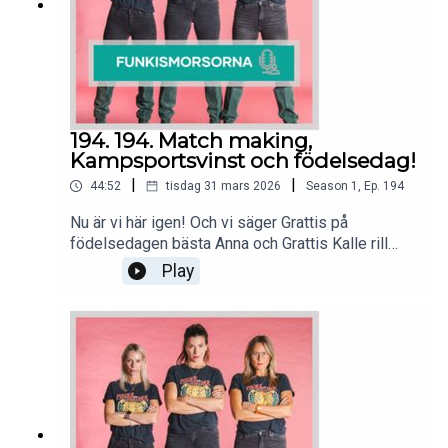
194. 194. Match making,
Kampsportsvinst och födelsedag!
|
|
44:52
tisdag 31 mars 2026
Season
1
,
Ep.
194
Nu är vi här igen! Och vi säger Grattis på
födelsedagen bästa Anna och Grattis Kalle rill
brottningsvinst!!Det sjungs, snackas och avslutas
Play
med att Petra förmedlar en förfrågan från Svante,
- vad sägs om en Bowling-date med Tranholmens
gulligaste o längsta 16 åring? Hör av er i DM🤗💖
Puss o kram från Funkismorsorna