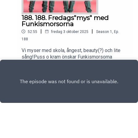
188. 188. Fredags"mys" med
Funkismorsorna
|
|
52:55
fredag 3 oktober 2025
Season
1
,
Ep.
188
Vi myser med skola, ångest, beauty(?) och lite
sång!Puss o kram önskar Funkismorsorna
Play
Copyright
Petra Johansson