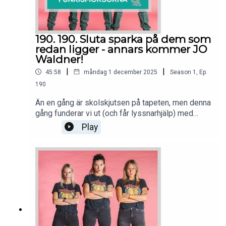
190. 190. Sluta sparka på dem som
redan ligger - annars kommer JO
Waldner!
|
|
45:58
måndag 1 december 2025
Season
1
,
Ep.
190
Än en gång är skolskjutsen på tapeten, men denna
gång funderar vi ut (och får lyssnarhjälp) med
konkreta och effektiva lösningar!Bäst av allt är att
Play
vi annars hoppas på JO (Waldner!)Vi pratar också
om mycket annat, men vi har redan glömt vad - så
in och lyssna! Puss o kram från Funkismorsorna