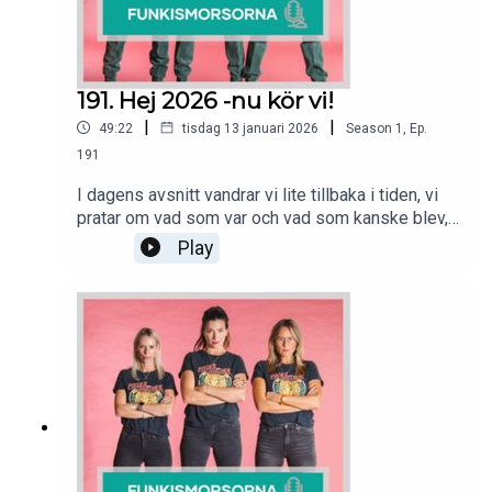
191. Hej 2026 -nu kör vi!
|
|
49:22
tisdag 13 januari 2026
Season
1
,
Ep.
191
I dagens avsnitt vandrar vi lite tillbaka i tiden, vi
pratar om vad som var och vad som kanske blev,
ny och gammal övergående ångest. Vi är upprörda
Play
på basket och funderar på om det är kampsport vi
ska hålla på med istället.Puss och kram och
välkomna tillbaka till Funkismorsorna!