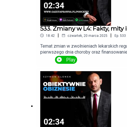
533. Zmiany w L4: Fakty, mity
|
|
18:42
czwartek, 20 marca 2025
Ep.
533
Temat zmian w zwolnieniach lekarskich regu
pierwszego dnia choroby oraz finansowani
Play