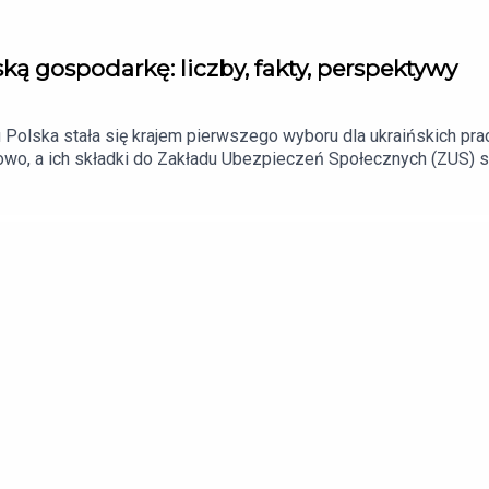
ą gospodarkę: liczby, fakty, perspektywy
ku Polska stała się krajem pierwszego wyboru dla ukraińskich p
owo, a ich składki do Zakładu Ubezpieczeń Społecznych (ZUS)
cze liczby pokazują znaczenie ukraińskiej obecności dla polski