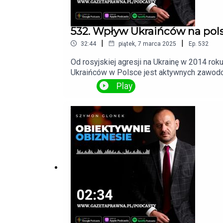
532. Wpływ Ukraińców na polsk
|
|
32:44
piątek, 7 marca 2025
Ep.
532
Od rosyjskiej agresji na Ukrainę w 2014 ro
Ukraińców w Polsce jest aktywnych zawod
Ubezpieczeń Społecznych (FUS). Jakie jesz
Play