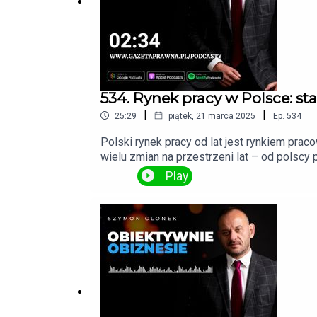
534. Rynek pracy w Polsce: s
|
|
25:29
piątek, 21 marca 2025
Ep.
534
Polski rynek pracy od lat jest rynkiem prac
wielu zmian na przestrzeni lat – od polscy
imigrantów, co stanowi kluczowy element sta
Play