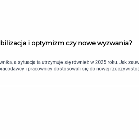
tabilizacja i optymizm czy nowe wyzwania?
ownika, a sytuacja ta utrzymuje się również w 2025 roku. Jak za
 pracodawcy i pracownicy dostosowali się do nowej rzeczywistośc
bilizacji zatrudnienia.