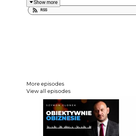
Show more
Katarzyna Borowiecka
- Doradca Zarządu Regional
RSS
Autorka: Agnieszka Gorczyca
Słuchaj podcastu dla przedsiębiorców: Obiektywni
More episodes
View all episodes