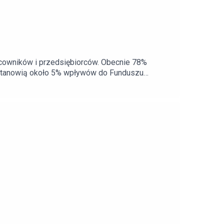
racowników i przedsiębiorców. Obecnie 78%
 stanowią około 5% wpływów do Funduszu
ej gospodarki?