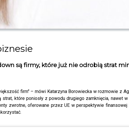
biznesie
own są firmy, które już nie odrobią strat m
większość firm" – mówi Katarzyna Borowiecka w rozmowie z Agnie
bią strat, które poniosły z powodu drugiego zamknięcia, nawet w
enty zwrotne, oferowane przez UE w perspektywie finansowej 
skorzystać.