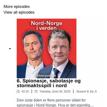
kan skje i Norge.
More episodes
View all episodes
Nord-Norge i verden er produsert av Kunnskapsbanken
SpareBank 1 Nord-Norge
i samarbeid med
Helt Digital
.
Programleder er Stein Vidar Loftås. Redaktør er
Jeanette Gundersen. Musikken til podkasten er
komponert av
Emil Kárlsen
.
6. Spionasje, sabotasje og
stormaktsspill i nord
|
|
42:10
Tuesday, June 30, 2026
Season
8
,
Ep.
6
Den siste tiden er flere personer siktet for
spionasje i Nord-Norge. Hva er det egentlig