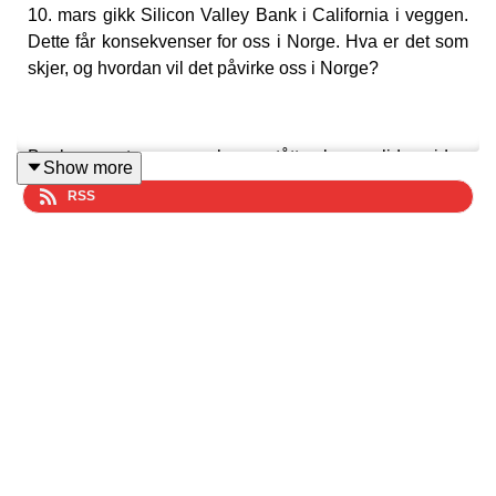
10. mars gikk Silicon Valley Bank i California i veggen.
Dette får konsekvenser for oss i Norge. Hva er det som
skjer, og hvordan vil det påvirke oss i Norge?
Bankvesenet, som har stått bunnsolid siden
Show more
finanskrisen, viser tegn til å vakle. Fallet til USAs 16.
RSS
største bank, Silicon Valley Bank, satte en støkk i
finansmarkedet. Men det kunne vært unngått.
Programleder
Stein Vidar Loftås
har med seg er
konserndirektør Økonomi og finans (CFO) i SpareBank
1 Nord-Norge,
Bengt Olsen
.
Olsen forklarer hvordan Silicon Valley Bank kunne
kollapse – og hvorfor det ikke er fare for at noe lignende