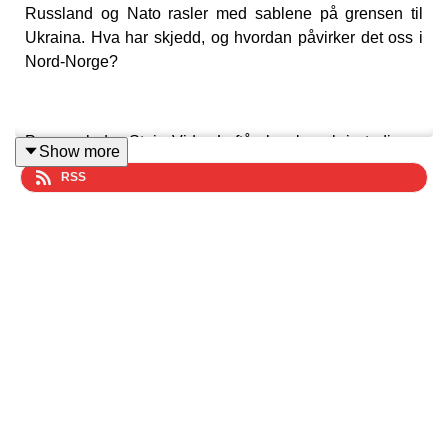
Russland og Nato rasler med sablene på grensen til
Ukraina. Hva har skjedd, og hvordan påvirker det oss i
Nord-Norge?
Programleder Stein Vidar Loftås har besøk i studio av
Show more
russlandsekspert og Nordlys-journalist,
Amund
RSS
Trellevik
. Han er leder av journalistnettverket Barents
Press, har studert i Russland og jobbet syv år i
Kirkenes.
– Man må forstå det russiske perspektivet, uten å ha
forståelse for det, understreker Trellevik.
Fra Kirkenes har vi med
Jenny Spring
. Hun er
næringsrådgiver ved Barentssekretariatet og har tett