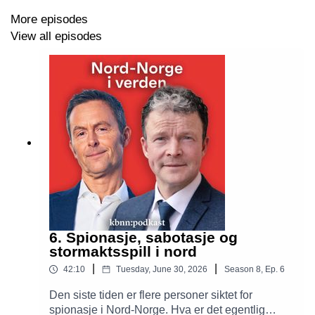
dialog med både norsk og russisk næringsliv.
More episodes
View all episodes
– Situasjonen i Ukraina påvirker allerede
næringssamarbeidet mellom Russland og Norge. Nå
følger mange spent med på hvilke nye sanksjoner som
kan komme. Men det viktigste vi kan gjøre fremover er å
styrke samarbeidet og opprettholde en god og positiv
dialog. For opphører dialogen ... ja, da kommer vi i hvert
fall ingen vei, sier Spring.
Nord-Norge i verden er produsert av Kunnskapsbanken
6. Spionasje, sabotasje og
SpareBank 1 Nord-Norge
i samarbeid med
Helt Digital
.
stormaktsspill i nord
Programleder er Stein Vidar Loftås. Redaktør er
|
|
42:10
Tuesday, June 30, 2026
Season
8
,
Ep.
6
Jeanette Gundersen. Musikken til podkasten er
Den siste tiden er flere personer siktet for
komponert av
Emil Kárlsen
.
spionasje i Nord-Norge. Hva er det egentlig