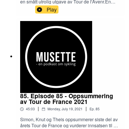
en smått utrolig utgave av Tour de l'Avenr.En
hektisk periode med norske sykkelritt blir
Play
oppsummert og en haug med norske
proffoverganger blir analysert.Podkasten har
Bioracer Norge som samarbeidspartner, og
lyttere av Musette får 15 prosent rabatt på
www.bioracernorge.no ved å bruke rabattkoden
"MUSETTE".Følge oss gjerne i sosiale
medier:Facebook:
facebook.com/musettepodkast/Twitter:
twitter.com/musettepodkastInstagram:
instagram.com/musettepodkast
85. Episode 85 - Oppsummering
av Tour de France 2021
|
|
45:03
Monday, July 19, 2021
Ep.
85
Simon, Knut og Theis oppsummerer siste del av
årets Tour de France og vurderer innsatsen til de