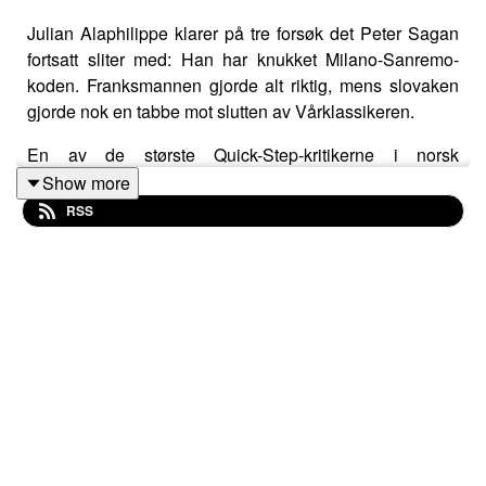
Julian Alaphilippe klarer på tre forsøk det Peter Sagan
fortsatt sliter med: Han har knukket Milano-Sanremo-
koden. Franksmannen gjorde alt riktig, mens slovaken
gjorde nok en tabbe mot slutten av Vårklassikeren.
En av de største Quick-Step-kritikerne i norsk
sykkelpresse kommer på overraskelsesbesøk. Det er
Show more
også første gang en tidligere vinner av Lanterne Rouge
RSS
er innom. Ukens røde lanterne deles ut til noe
motordrevet, mens en gal italiener får hyllest.
Liker du podkasten vår? Du kan abonnere på den her:
Pippa: @musette
iTunes:
https://itunes.apple.com/us/podcast/musette-en-
podkast-om-sykling/id1209264433?mt=2
RSS-feed:
https://feed.pippa.io/public/shows/5c8586a736bf41bf76c39