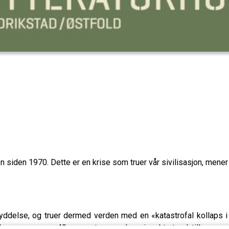
siden 1970. Dette er en krise som truer vår sivilisasjon, mener
yddelse, og truer dermed verden med en «katastrofal kollaps i
den av mer enn 40 prosent av verdens insektarter. I tillegg er 