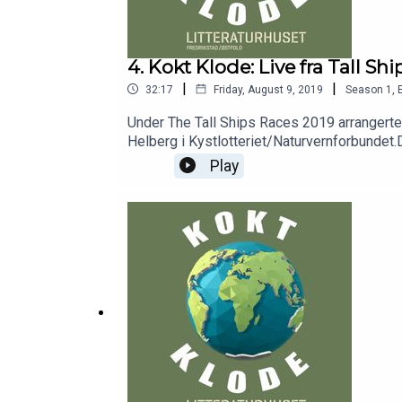
4. Kokt Klode: Live fra Tall Sh
|
|
32:17
Friday, August 9, 2019
Season
1
,
Under The Tall Ships Races 2019 arrangerte 
Helberg i Kystlotteriet/Naturvernforbundet.D
å forhindre at havet og naturen forsøples.I
Play
Acting4Climate Cirkus for å fortelle om hv