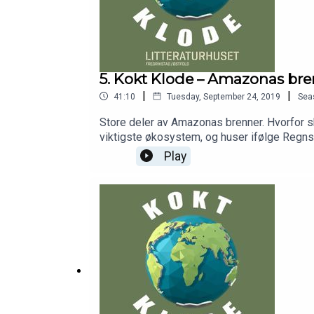
5. Kokt Klode – Amazonas br
|
|
41:10
Tuesday, September 24, 2019
Sea
Store deler av Amazonas brenner. Hvorfor 
viktigste økosystem, og huser ifølge Regnsk
halvparten av det skattkammeret kloden har 
Play
som 80 prosent av landjordas dyre- og plante
Amazonas er påsatt, ifølge Brasils romforskn
år. Den politiske håndteringen av Amazonas-
Kokt Klode kommer leder for Regnskogfondet
Regnskogfondet arbeider for å bevare Amazo
salen 18. september 2019. Produsent: Litter