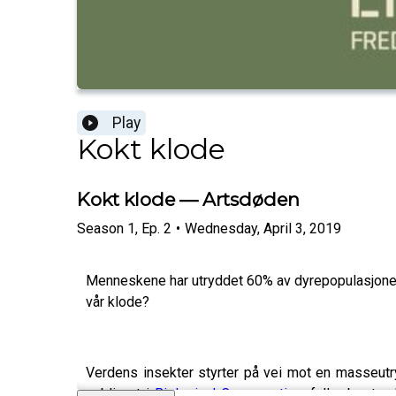
Play
Kokt klode
Kokt klode — Artsdøden
Season
1
,
Ep.
2
•
Wednesday, April 3, 2019
Menneskene har utryddet 60% av dyrepopulasjonen 
vår klode?
Verdens insekter styrter på vei mot en masseutr
publisert i
Biological Conversation
, faller bestan