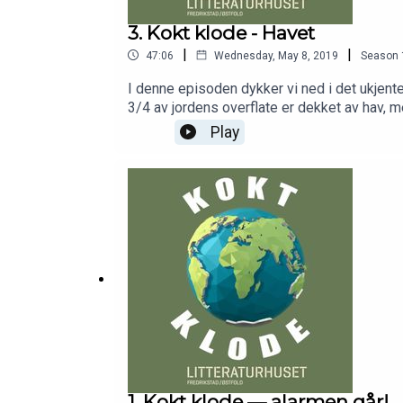
3. Kokt klode - Havet
|
|
47:06
Wednesday, May 8, 2019
Season
I denne episoden dykker vi ned i det ukjent
3/4 av jordens overflate er dekket av hav, m
skrevet boken "Havlandet" og tar oss med ne
Play
kysten har formet Norge. Og om hvordan bes
og hvordan de kolossale mengdene med plast
havet blir surt? Klarer vi å endre måten vi l
Fredrikstad 30. april 2019Produsent: Littera
1. Kokt klode — alarmen går!