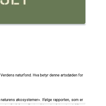
 Verdens naturfond. Hva betyr denne artsdøden for
 naturens økosystemer». Ifølge rapporten, som er
en tredjedel av alle insekter utrydningstruet. Uten