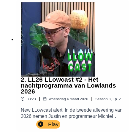
(Nationale Wetenschapsagenda) over het
Wetenschapsprogramma. Daarnaast belt hij met
de onderzoekers achter Kapsalon Kopzorgen en
Hot Takes.
2. LL26 LLowcast #2 - Het
nachtprogramma van Lowlands
2026
|
|
33:23
woensdag 4 maart 2026
Season
8
,
Ep.
2
New LLowcast alert! In de tweede aflevering van
2026 nemen Justin en programmeur Michiel
Peeters je mee in het nachtprogramma van
Play
Lowlands. Festivaldirecteur Camiel belt in met