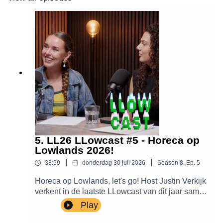
5. LL26 LLowcast #5 - Horeca op
Lowlands 2026!
|
|
38:59
donderdag 30 juli 2026
Season
8
,
Ep.
5
Horeca op Lowlands, let's go! Host Justin Verkijk
verkent in de laatste LLowcast van dit jaar samen
met Veggilaine en Danique Vermeulen het
Play
horeca-aanbod van LL26. Op Cape vind je
nieuwkomer Dirty Sandwiches, met comfortfood