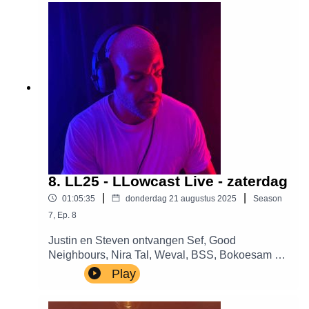
8. LL25 - LLowcast Live - zaterdag
|
|
01:05:35
donderdag 21 augustus 2025
Season
7
,
Ep.
8
Justin en Steven ontvangen Sef, Good
Neighbours, Nira Tal, Weval, BSS, Bokoesam en
Annefleur Schipper.
Play