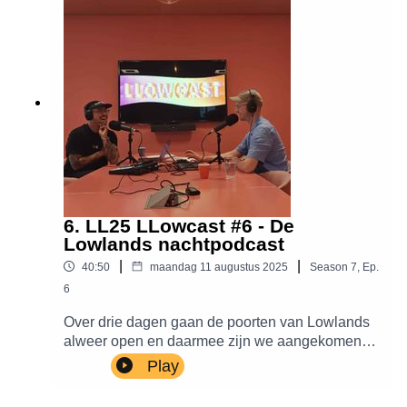
6. LL25 LLowcast #6 - De
Lowlands nachtpodcast
|
|
40:50
maandag 11 augustus 2025
Season
7
,
Ep.
6
Over drie dagen gaan de poorten van Lowlands
alweer open en daarmee zijn we aangekomen
bij de laatste LLowcast voordat we de LIVE-
Play
edities induiken. Justin vertelt je samen met
Michiel (boeker en tevens generaal