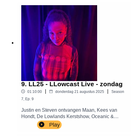
mainstream? Welke moeilijke programmakeuzes
zijn er dit jaar gemaakt? En wat zijn de
persoonlijke favorieten? Luister mee en leer
meer over de eerste 56 bevestigde namen van
2026.
9. LL25 - LLowcast Live - zondag
|
|
01:10:00
donderdag 21 augustus 2025
Season
7
,
Ep.
9
Justin en Steven ontvangen Maan, Kees van
Hondt, De Lowlands Kerstshow, Oceanic &
Greetje Bijma, Rolrolrol, Aptijt, Doudou MD,
Play
Willem de Bruin, Camiel Le Rutte, Thys en The
Flexican,