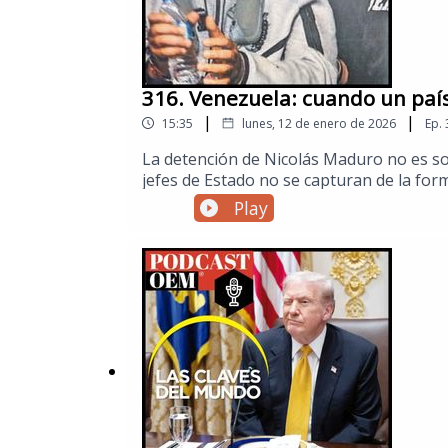
316. Venezuela: cuando un país
|
|
15:35
lunes, 12 de enero de 2026
Ep.
La detención de Nicolás Maduro no es sol
jefes de Estado no se capturan de la for
explicamos qué sucedió, sucede y suceder
Play
sección de Mundo de El Sol de México par