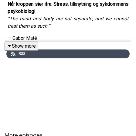
Når kroppen sier ifra: Stress, tilknytning og sykdommens
psykobiologi
“The mind and body are not separate, and we cannot
treat them as such.”
— Gabor Maté
Show more
RSS
Innledning
I en tid der psykisk og fysisk helse fortsatt behandles
som separate domener, fremstår arbeidet til den
kanadiske legen og forfatteren Gabor Maté som et
dyptgående korrektiv. I bøkene
Når kroppen sier nei
og
Myten om det normale
tegner han opp et
sammenhengende bilde av hvordan livserfaringer –
spesielt barndommens emosjonelle klima – former både
vår personlighet og vår sårbarhet for sykdom. Matés
More episodes