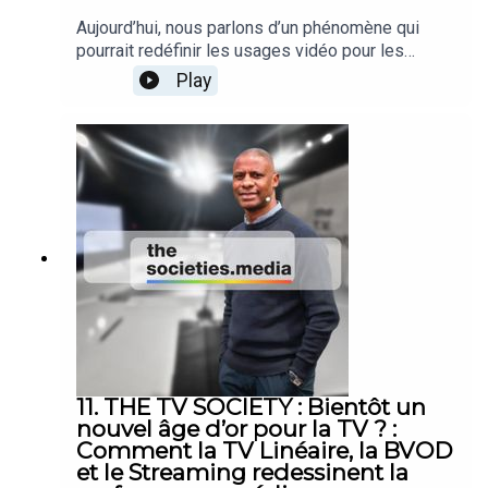
Aujourd’hui, nous parlons d’un phénomène qui
pourrait redéfinir les usages vidéo pour les
années à venir :l’hybridation entre la télévision et
Play
les plateformes SVOD. Entre les jeunes
audiences qui plébiscitent l’intégration des
chaînes TV dans les plateformes, la faible
visibilité des offres hybrides, et l’évolution des
attentes en matière de contenus, nous assistons
peut-être à un véritable basculement. Pour en
discuter : Corinne Abitbol-Terrier d’Havas Media
Network Yves Del Frate de CSA Research
11. THE TV SOCIETY : Bientôt un
nouvel âge d’or pour la TV ? :
Comment la TV Linéaire, la BVOD
et le Streaming redessinent la