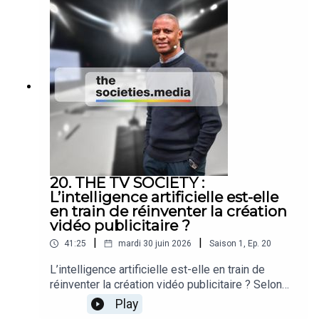
20. THE TV SOCIETY :
L’intelligence artificielle est-elle
en train de réinventer la création
vidéo publicitaire ?
|
|
41:25
mardi 30 juin 2026
Saison
1
,
Ep.
20
L’intelligence artificielle est-elle en train de
réinventer la création vidéo publicitaire ? Selon
Deloitte, plus de 60 % des acteurs du marketing
Play
utilisent déjà des outils d’IA générative dans