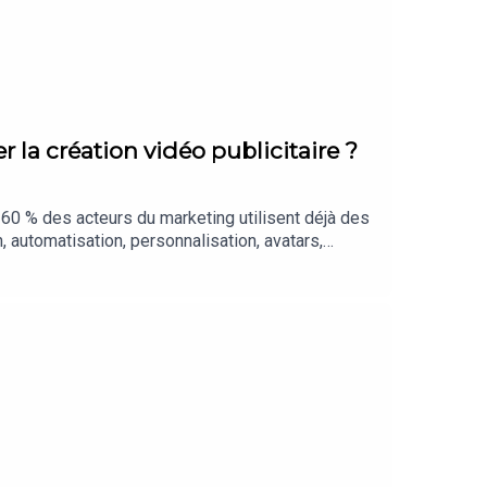
er la création vidéo publicitaire ?
 de 60 % des acteurs du marketing utilisent déjà des
 automatisation, personnalisation, avatars,
’où cette révolution peut-elle aller ? Parmi les
eaux métiers et les compétences qui évoluent •
r votre audience⚡️ Jean-Baptiste Rogé – Pilea
 SOCIETIES.MEDIA, en français sous-titré en
ralité sur Minted et THE SOCIETIES