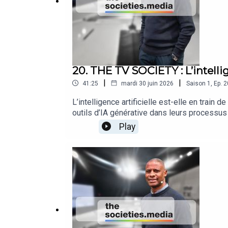
20. THE TV SOCIETY : L’intellig
|
|
41:25
mardi 30 juin 2026
Saison
1
,
Ep.
2
L’intelligence artificielle est-elle en train 
outils d’IA générative dans leurs processus 
génération vidéo… l’IA ouvre de nouvelles p
Play
thèmes abordés dans cet épisode : • Commen
Les limites de l’IA face à la créativité hum
Agency Jérémy Gross 🤖 – MotionDream.ai S
anglais. Partenaire opérationnel : Checksub
MEDIA https://www.thesocieties.media/epi