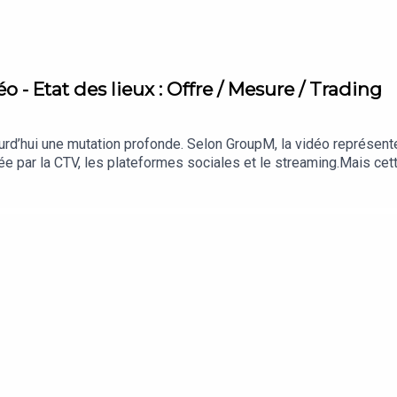
 - Etat des lieux : Offre / Mesure / Trading
ourd’hui une mutation profonde. Selon GroupM, la vidéo représen
rtée par la CTV, les plateformes sociales et le streaming.Mais c
es formats, des inventaires et des outils de mesure. Alors com
l video et plateformes digitales ? Et surtout :comment mesurer 
 j’ai le plaisir d’accueillir :Alban Peltier d’AntvoicePhilippe B