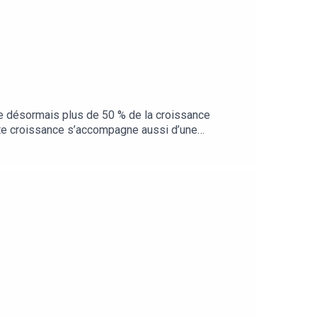
te désormais plus de 50 % de la croissance
ette croissance s’accompagne aussi d’une
ment construire des stratégies cohérentes ?
efficacement la performance dans un univers
oscher de TF1 PubStanislas Di Vittorio de Wizaly