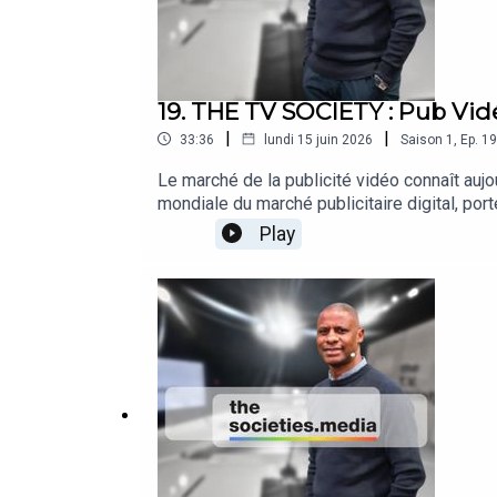
19. THE TV SOCIETY : Pub Vidéo
|
|
33:36
lundi 15 juin 2026
Saison
1
,
Ep.
19
Le marché de la publicité vidéo connaît auj
mondiale du marché publicitaire digital, po
fragmentation sans précédent des usages, d
Play
Comment arbitrer entre TV, streaming, socia
devenu totalement hybride ?Pour en discuter,