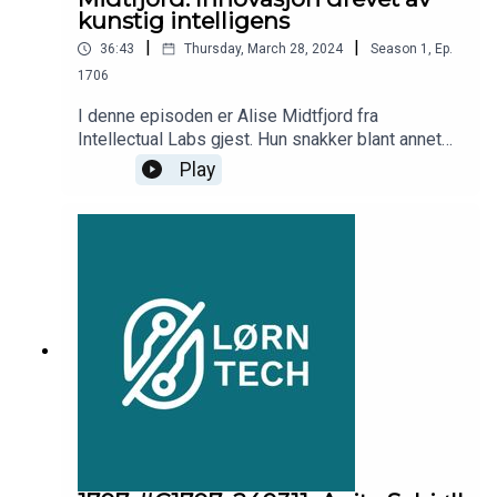
kunstig intelligens
|
|
36:43
Thursday, March 28, 2024
Season
1
,
Ep.
1706
I denne episoden er Alise Midtfjord fra
Intellectual Labs gjest. Hun snakker blant annet
om hvordan de jobber med å bruke kunstig
Play
intelligens i praksis, refleksjoner rundt
reguleringer og mer.