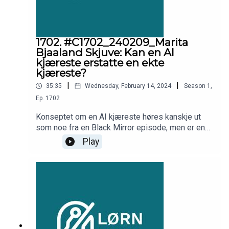
1702. #C1702_240209_Marita
Bjaaland Skjuve: Kan en AI
kjæreste erstatte en ekte
kjæreste?
|
|
35:35
Wednesday, February 14, 2024
Season
1
,
Ep.
1702
Konseptet om en AI kjæreste høres kanskje ut
som noe fra en Black Mirror episode, men er en
tjeneste som har blitt stadig mer populær. I denne
Play
episoden hører du om historier, fordeler, ulemper
og mer. Forsker Marita Skjuve fra Sintef snakker
med Silvija Seres om en AI kjæreste kan erstatte
en ekte partner.