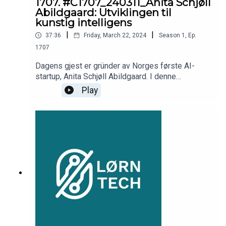
1707. #C1707_240311_Anita Schjøll
Abildgaard: Utviklingen til
kunstig intelligens
|
|
37:36
Friday, March 22, 2024
Season
1
,
Ep.
1707
Dagens gjest er gründer av Norges første AI-
startup, Anita Schjøll Abildgaard. I denne
episoden får du høre om hvorfor alle burde ha et
Play
forhold til kunstig intelligens og utviklingen de
siste årene.