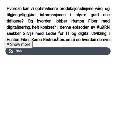
Hvordan kan vi optimalisere produksjonslinjene våre, og
tilgjengeliggjøre informasjonen i større grad enn
tidligere? Og hvordan jobber Hunton Fiber med
digitalisering, helt konkret? I denne episoden av #LØRN
snakker Silvija med Leder for IT og digital utvikling i
Hunton Fiber, Karen Ristebråten, om å se hvordan de nye
Show more
forretningsmodellene kan utarte seg.
RSS
— Vi jobber i altfor stor grad ukritisk etter gamle
prosesser, uten å ha et godt svar på hvorfor, forteller hun
i episoden.
Dette lørner du:
Gevinstrealisering