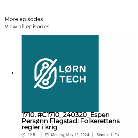
Dataanalyse
Bærekraft
Forretningsmodell innovasjon
More episodes
Automasjon
View all episodes
Livslang læring
Anbefalt litteratur:
Teknisk sett, podcast
Camel uten filter, Episode 12 (Steinar Bjartveit)
Restart business av jørgensen og pedersen
Denne episoden er laget i samarbeid med
Gjøvik
1710. #C1710_240320_Espen
kommune
Persønn Flagstad: Folkerettens
regler i krig
|
|
12:51
Monday, May 13, 2024
Season
1
,
Ep.