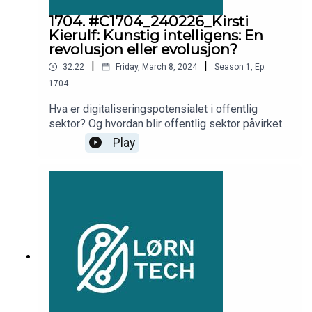
1704. #C1704_240226_Kirsti
Kierulf: Kunstig intelligens: En
revolusjon eller evolusjon?
|
|
32:22
Friday, March 8, 2024
Season
1
,
Ep.
1704
Hva er digitaliseringspotensialet i offentlig
sektor? Og hvordan blir offentlig sektor påvirket
av AI? Kirsti Kierulf, administrerende direktør i
Play
Norsk Kommunalteknisk Forening, gjester denne
episoden og diskuterer disse spørsmålene.