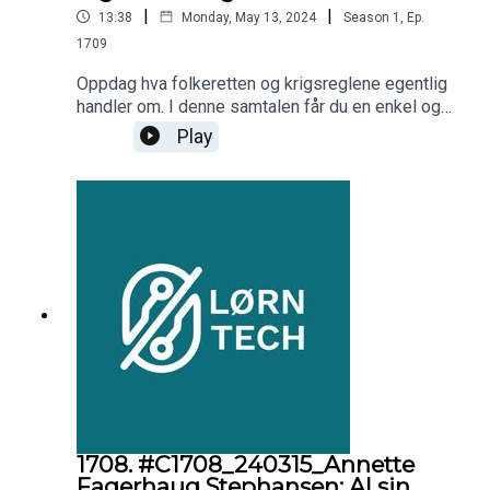
reglene gjelder i dagens komplekse konflikter
|
|
13:38
Monday, May 13, 2024
Season
1
,
Ep.
rundt om i verden.
1709
Oppdag hva folkeretten og krigsreglene egentlig
handler om. I denne samtalen får du en enkel og
forståelig innsikt i hvordan disse rammeverkene
Play
fungerer og hvorfor de er så avgjørende i dagens
internasjonale samfunn. Dette lørner du: -
Folkeretten: Stater, rettigheter, individer- Krig:
Definisjoner, regler, adgang- Maktforbud: Fred,
sikkerhet, unntak- Internasjonale konflikter:
Sanksjoner, forsvar, resolusjoner
1708. #C1708_240315_Annette
Fagerhaug Stephansen: AI sin