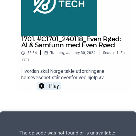
1701. #C1701_240118_Even Røed:
AI & Samfunn med Even Røed
|
|
33:54
Tuesday, January 30, 2024
Season
1
,
Ep.
1701
Hvordan skal Norge takle utfordringene
helsevesenet står ovenfor ved hjelp av
digitalisering? Stortingsrepresentant Even Røed
Play
forteller hvorfor han ikke er bekymret for
helsevesenet i fremtiden.