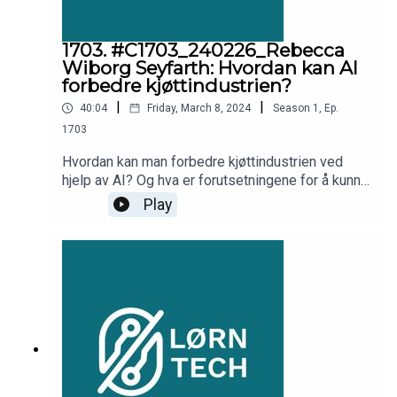
1703. #C1703_240226_Rebecca
Wiborg Seyfarth: Hvordan kan AI
forbedre kjøttindustrien?
|
|
40:04
Friday, March 8, 2024
Season
1
,
Ep.
1703
Hvordan kan man forbedre kjøttindustrien ved
hjelp av AI? Og hva er forutsetningene for å kunne
benytte seg av AI? Vi har snakket med Rebecca
Play
Wiborg Seyfarth som har blitt kåret til en av
Norges mest innflytelsesrike kvinner i tech i
2023.