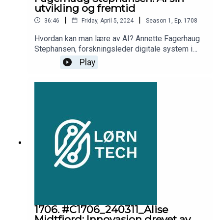
utvikling og fremtid
|
|
36:46
Friday, April 5, 2024
Season
1
,
Ep.
1708
Hvordan kan man lære av AI? Annette Fagerhaug
Stephansen, forskningsleder digitale system i
NORCE er gjest i denne podcasten og snakker
Play
blant annet om hvordan man kan lære av AI,
hvordan hun jobber i praksis med AI og litt om hva
AI ikke kan.
1706. #C1706_240311_Alise
Midtfjord: Innovasjon drevet av