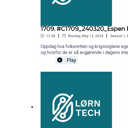
1709. #C1709_240320_Espen Pe
|
|
13:38
Monday, May 13, 2024
Season
1
,
Oppdag hva folkeretten og krigsreglene egen
og hvorfor de er så avgjørende i dagens intern
Maktforbud: Fred, sikkerhet, unntak- Internas
Play