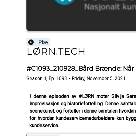
Play
LØRN.TECH
#C1093_210928_Bård Brænde: Når st
Season
1
,
Ep.
1093
•
Friday, November 5, 2021
I denne episoden av #LØRN møter Silvija Seres
improvisasjon og historiefortelling. Denne samtal
scenekunst, og forteller i denne samtalen hvord
for hvordan kundeservicemedarbeidere kan bygge 
kundeservice.