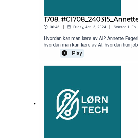
1708. #C1708_240315_Annette 
|
|
36:46
Friday, April 5, 2024
Season
1
,
Ep.
Hvordan kan man lære av AI? Annette Fager
hvordan man kan lære av AI, hvordan hun jobb
Play