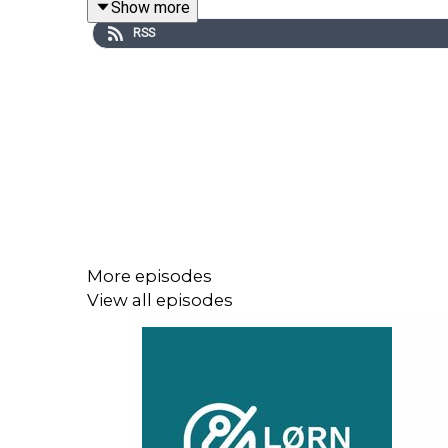
Show more
RSS
— Både skaff relasjoner, men ta også vare på relas
Dette lørner du:
Kundereisen
Viktigheten av å bli sett
Relasjonsbygging for å skaffe tillit
More episodes
Hvordan bli en god kundeservice-person
View all episodes
Lese mellom linjene i kundeservice setting
Samspillet og viktigheten av kunden i kundeservi
Anbefalt litteratur: