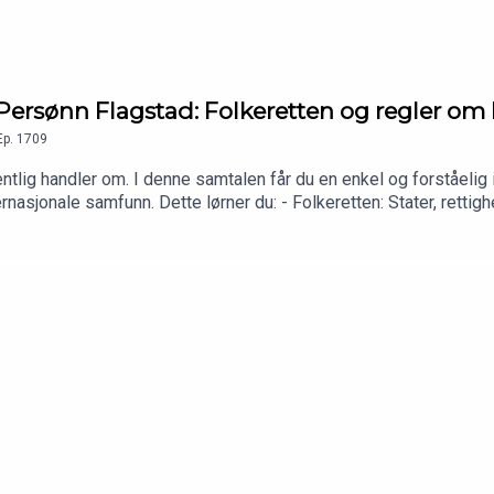
rsønn Flagstad: Folkeretten og regler om 
Ep.
1709
tlig handler om. I denne samtalen får du en enkel og forståelig
asjonale samfunn. Dette lørner du: - Folkeretten: Stater, rettighet
jonale konflikter: Sanksjoner, forsvar, resolusjoner