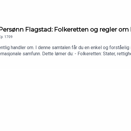
rsønn Flagstad: Folkeretten og regler om 
Ep.
1709
tlig handler om. I denne samtalen får du en enkel og forståelig
asjonale samfunn. Dette lørner du: - Folkeretten: Stater, rettighet
jonale konflikter: Sanksjoner, forsvar, resolusjoner