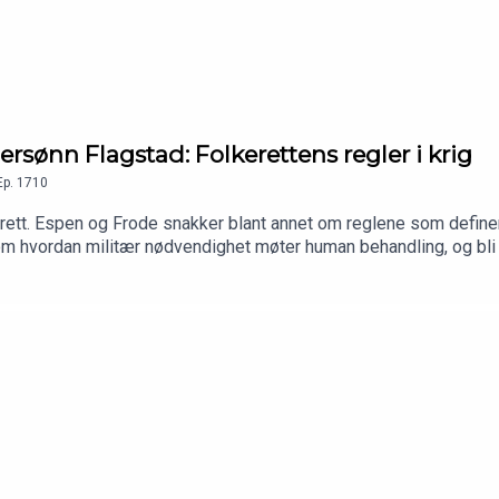
sønn Flagstad: Folkerettens regler i krig
Ep.
1710
ett. Espen og Frode snakker blant annet om reglene som definere
r om hvordan militær nødvendighet møter human behandling, og bl
- Krigens folkerett: Utforsk hvordan internasjonale regler styrer 
de konflikter og hvilke regler som gjelder.- Prinsippene for mili
deler mot sivile skader.- Beskyttelse av sivile: Utforsk reglene 
ser.- Internasjonale konflikter: Diskuter hvordan disse reglene gj