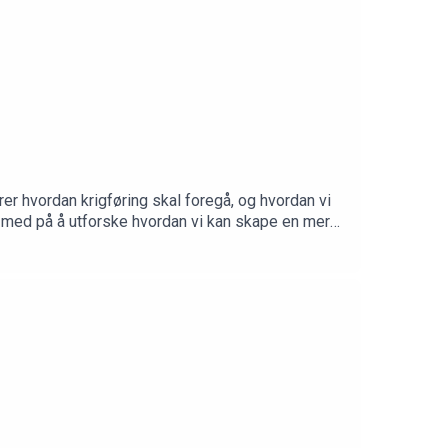
r hvordan krigføring skal foregå, og hvordan vi
i med på å utforske hvordan vi kan skape en mer
krigens humane sider.- Definisjon av væpnet
tær nødvendighet og proporsjonalitet: Dykk ned i
som skiller mellom militære og sivile mål, og
elder i dagens komplekse konflikter rundt om i