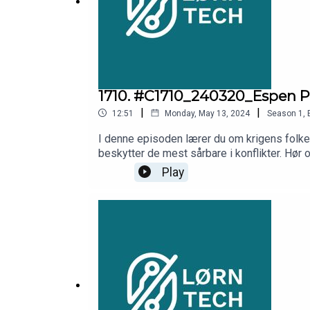
1710. #C1710_240320_Espen Per
|
|
12:51
Monday, May 13, 2024
Season
1
,
I denne episoden lærer du om krigens folker
beskytter de mest sårbare i konflikter. Hø
rettferdig og trygg verden.Dette lørner du: 
Play
konflikt: Lær om de ulike formene for væpne
hvordan disse prinsippene veier militære for
hvordan de bidrar til å minimere sivile lidel
verden.