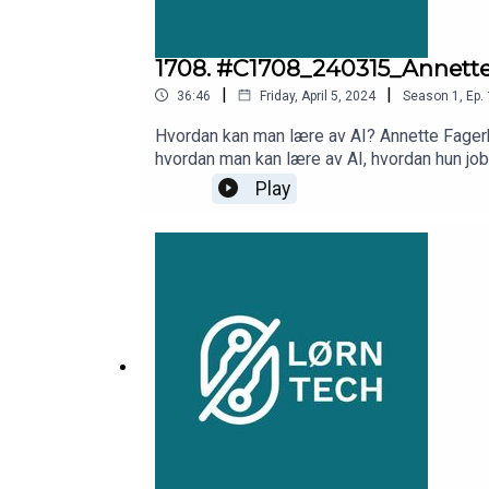
1708. #C1708_240315_Annette 
|
|
36:46
Friday, April 5, 2024
Season
1
,
Ep.
Hvordan kan man lære av AI? Annette Fager
hvordan man kan lære av AI, hvordan hun jobb
Play