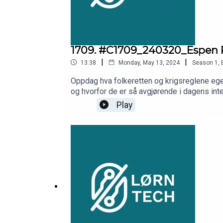
1709. #C1709_240320_Espen Pe
|
|
13:38
Monday, May 13, 2024
Season
1
,
Oppdag hva folkeretten og krigsreglene egen
og hvorfor de er så avgjørende i dagens intern
Maktforbud: Fred, sikkerhet, unntak- Internas
Play