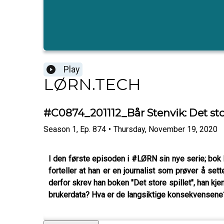
Play
LØRN.TECH
#C0874_201112_Bår Stenvik: Det stor
Season
1
,
Ep.
874
•
Thursday, November 19, 2020
I den første episoden i #LØRN sin nye serie; bok b
forteller at han er en journalist som prøver å se
derfor skrev han boken "Det store spillet", han kje
brukerdata? Hva er de langsiktige konsekvensene?