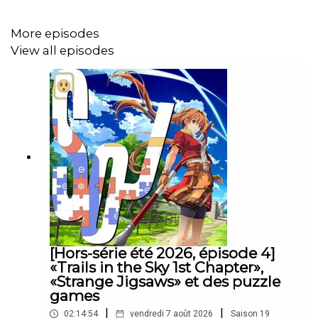
Jérémie Kletzkine, dans sa chronique jeux de société,
nous parle de
Fourmis
.
More episodes
View all episodes
Chapitres :
0:00 Intro
2:07 Les news
17:19 Le com des coms
20:58 The Ratline
40:25 La chronique jeux de société : Fourmis
46:11 Life is Strange Reunion
[Hors-série été 2026, épisode 4]
«Trails in the Sky 1st Chapter»,
1:30:27 La minute culturelle
«Strange Jigsaws» et des puzzle
games
1:34:23 Scritchy Scratchy
|
|
02:14:54
vendredi 7 août 2026
Saison
19