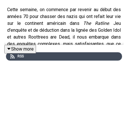
Cette semaine, on commence par revenir au début des
années 70 pour chasser des nazis qui ont refait leur vie
sur le continent américain dans
The Ratline
. Jeu
d'enquête et de déduction dans la lignée des Golden Idol
et autres Roottrees are Dead, il nous embarque dans
des enquêtes complexes, mais satisfaisantes, que ce
Show more
soit sur le fond ou sur la forme. On continue avec les
RSS
retrouvailles de Max et Chloé dans
Life is Strange :
Reunion
. Entre la pirouette marketing et l'évidence
narrative, Deck 9 réussit à proposer une aventure qui se
vit avec plaisir, mais dont on ressort assez perplexe. On
termine avec un jeu auquel il ne faut pas jouer, sauf si
vous avez un penchant non assumé pour les trucs à
gratter, ce qui semble être le cas d'une chroniqueuse
qu'on ne nommera pas ici.