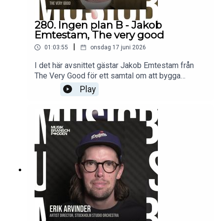
280. Ingen plan B - Jakob
Emtestam, The very good
|
01:03:55
onsdag 17 juni 2026
I det här avsnittet gästar Jakob Emtestam från
The Very Good för ett samtal om att bygga
musikbolag, skapa möjligheter för låtskrivare och
Play
navigera i en bransch där framgång sällan följer
en rak linje. Vi pratar om varför han aldrig haft
någon plan B, hur pitching fungerar bakom
kulisserna, varför vissa låtar kan ta över tio år att
hitta rätt hem och vad som krävs för att hålla fast
vid en idé när resultaten dröjer.