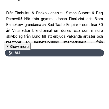
Från Timbuktu & Danko Jones till Simon Superti & Peg
Parnevik! Hör från grymma Jonas Finnkvist och Björn
Barnekow, grundarna av Bad Taste Empire - som firar 30
år! Vi snackar bland annat om deras resa som mindre
skivbolag från Lund till att erbjuda välkända artister och
kreatörer en helhetslösning internationellt - från
Show more
management och bokning till förlag och synk. Vi får även
RSS
höra om utmaningarna med att driva bolag både i Sverige
och USA, med intressant inblick i de juridiska och
strukturella skillnaderna. De berättar om massa
erfarenheter och lärdomar, dels kring hur de hanterat
kriser och dels hur de jobbat med sig själva(genom resor
till öknen!?) för att driva framåt. De berättar också om
arbetet med artister, hur de hjälper dem att utveckla sina
karriärer, med betoning på kommunikation och struktur.
Lyssna nu!