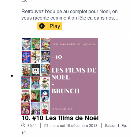
Retrouvez l'équipe au complet pour Noël, on
Jingle :
CODB - I've Done a beat again
vous raconte comment on fête ça dans nos
familles, les cadeaux qu'on a offert mais aussi
Play
nos souvenirs de Noël !A très vite en 2019,
bonnes fêtes à tous !
10. #10 Les films de Noël
|
|
35:11
mercredi 19 décembre 2018
Saison
1
,
Ep.
10