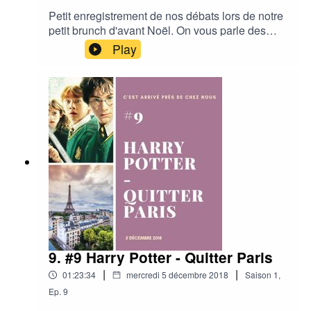
Petit enregistrement de nos débats lors de notre
petit brunch d'avant Noël. On vous parle des
films qui sortent à Noël, ceux qui seront diffusés
Play
à la TV mais aussi de nos souvenirs de films de
Noël.Retour en enfance et aussi mise au point
sur les téléfilm d'M6.
9. #9 Harry Potter - Quitter Paris
|
|
01:23:34
mercredi 5 décembre 2018
Saison
1
,
Ep.
9