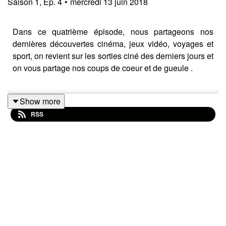
Saison
1
,
Ep.
4
•
mercredi 13 juin 2018
Dans ce quatrième épisode, nous partageons nos
dernières découvertes cinéma, jeux vidéo, voyages et
sport, on revient sur les sorties ciné des derniers jours et
on vous partage nos coups de coeur et de gueule .
Show more
Au micro de C'est arrivé près de chez nous #004
:
RSS
Nivrae
/
Anaïs
/
AL
/
Marine
/
Fred
(Invité)
Au sommaire de ce numéro :
02m45