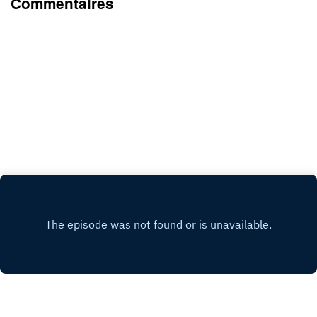
Commentaires
nouvel opus de la saga Century, Plan B Games
parvient à proposer une extension enrichissante
et un jeu à part entière. Une belle réussite, que je
préfère même au premier de la série (La route
des épices). Vous pouvez le commander par
ici. 01h08m00Coiffeur bio / AnaisUn salon de
coiffure bio/naturel/vegan qui propose en plus
des séances de méditation pendant votre soin ?
C’est ce que j’ai testé chez Biocoiff’ pour un soin
naturel sans coloration spécial cheveux ternes et
plats. Un vrai coup de coeur ! Crédits
sonsGénériques : CODB - I've Done a beat
againJingle : CODB - I've Done a beat again