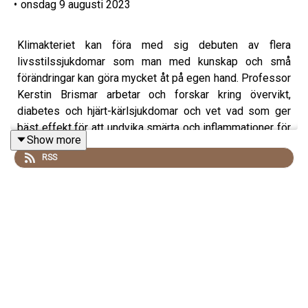
•
onsdag 9 augusti 2023
Klimakteriet kan föra med sig debuten av flera
livsstilssjukdomar som man med kunskap och små
förändringar kan göra mycket åt på egen hand. Professor
Kerstin Brismar arbetar och forskar kring övervikt,
diabetes och hjärt-kärlsjukdomar och vet vad som ger
bäst effekt för att undvika smärta och inflammationer för
Show more
att bibehålla sin vitalitet och leva ett friskt liv länge utan
RSS
mediciner. Kerstin slår också hål på en del myter som
kan kännas befriande.
Det här intervjun publicerades första gången den 3 mars
2021 som avsnitt 173.
Läs mer på
www.klimakteriepodden.se