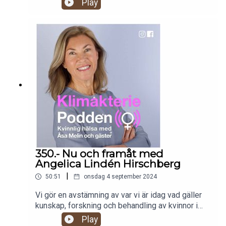
Play
vad som händer framöver. Alla
Klimakteriepoddens avsnitt kommer finnas kvar i
många år och är ett utmärkt sätt att öka sin
kunskap om klimakteriet och kvinnohälsa i ett
bredare perspektiv. Du kan läsa mer om alla
avsnitt på www.klimakteriepodden.se Så varmt
välkommen att lyssna!
350.- Nu och framåt med
Angelica Lindén Hirschberg
|
50:51
onsdag 4 september 2024
Vi gör en avstämning av var vi är idag vad gäller
kunskap, forskning och behandling av kvinnor i
klimakteriet. Också kring kvinnohälsa i ett större
Play