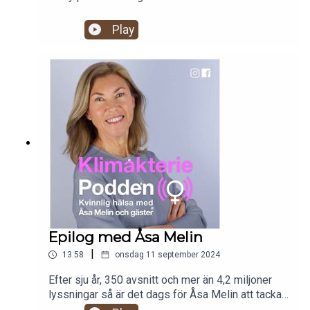
Play
Epilog med Åsa Melin
|
13:58
onsdag 11 september 2024
Efter sju år, 350 avsnitt och mer än 4,2 miljoner
lyssningar så är det dags för Åsa Melin att tacka
och sammanfatta det som hänt de här åren och