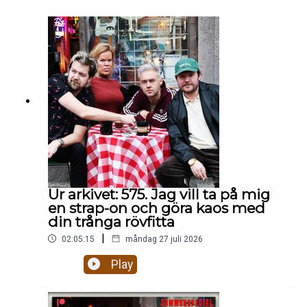
ingen kan uttala ordentligt. Ångrar han nått? Vill
han träffa sina barn en sista gång? Etik på
eftermiddagen:🥶 Är det rätt att bjuda in Mikael
Leijnegard i värmen igen? 👶 Ska man posta
bilder på döda foster på facebook? 👨‍⚖️ Är Daniels
Nanskogs försvarstal BRA eller lite
patetiskt? 🇬🇲 Mikael Fjelldal uppdaterar oss om
livet som särbo med sin pojkvän från Gambia som
flydde till Italien.Hela avsnittet på
patreon.com/gottsnack
Ur arkivet: 575. Jag vill ta på mig
en strap-on och göra kaos med
din trånga rövfitta
|
02:05:15
måndag 27 juli 2026
Play