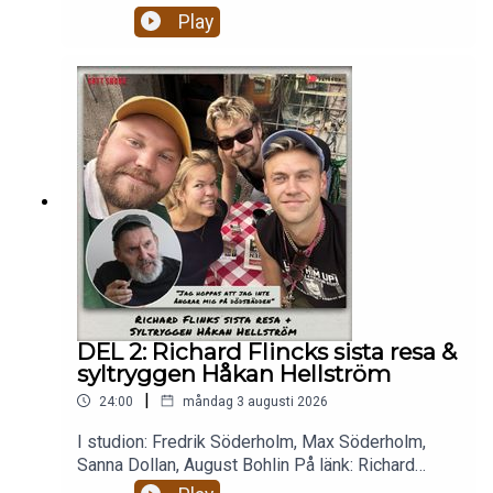
Play
DEL 2: Richard Flincks sista resa &
syltryggen Håkan Hellström
|
24:00
måndag 3 augusti 2026
I studion: Fredrik Söderholm, Max Söderholm,
Sanna Dollan, August Bohlin På länk: Richard
Flinck. Micke 💉 Richard Flink berättar om