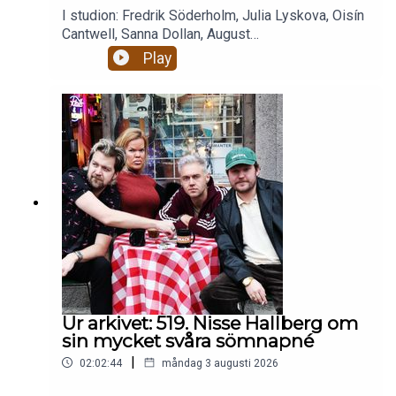
I studion: Fredrik Söderholm, Julia Lyskova, Oisín
Cantwell, Sanna Dollan, August
BohlinBajsolyckor. Livets största smärtor.Alkohol,
Play
droger och RISKbruk.Celibat och berakups.Nästan
två timmar magiskt mys som eskalerar ju fullare
alla blir och ju mer dement kantarell
blir.Enjoy! Stötta oss på patreon.com/gottsnack
och få HELA avsnittet!
Ur arkivet: 519. Nisse Hallberg om
sin mycket svåra sömnapné
|
02:02:44
måndag 3 augusti 2026