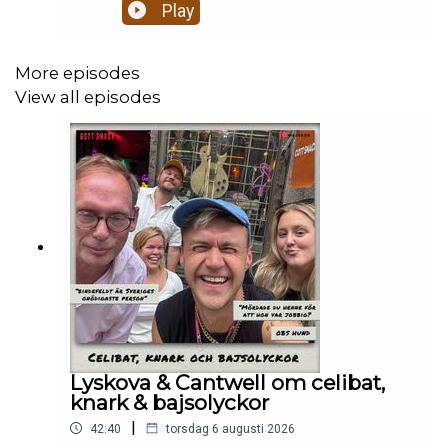
BohlinBajsolyckor. Livets största smärtor.Alkohol,
Play
droger och RISKbruk.Celibat och berakups.Nästan
två timmar magiskt mys som eskalerar ju fullare
alla blir och ju mer dement kantarell
More episodes
blir.Enjoy! Stötta oss på patreon.com/gottsnack
View all episodes
och få HELA avsnittet!
Lyskova & Cantwell om celibat,
knark & bajsolyckor
|
42:40
torsdag 6 augusti 2026