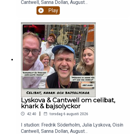
Cantwell, Sanna Dollan, August
BohlinBajsolyckor. Livets största smärtor.Alkohol,
Play
droger och RISKbruk.Celibat och berakups.Nästan
två timmar magiskt mys som eskalerar ju fullare
alla blir och ju mer dement kantarell
blir.Enjoy! Stötta oss på patreon.com/gottsnack
och få HELA avsnittet!
Lyskova & Cantwell om celibat,
knark & bajsolyckor
|
42:40
torsdag 6 augusti 2026
I studion: Fredrik Söderholm, Julia Lyskova, Oisín
Cantwell, Sanna Dollan, August