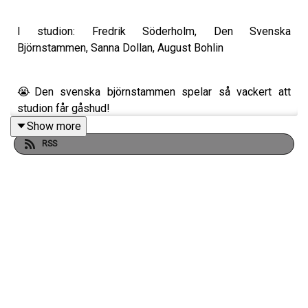
I studion: Fredrik Söderholm, Den Svenska
Björnstammen, Sanna Dollan, August Bohlin
😭Den svenska björnstammen spelar så vackert att
studion får gåshud!
Show more
RSS
🐻 Vi pratar om att inte ligga med fans, inte slå sönder
hotellrum, inte dissa Ulf Kristersson i logen, inte hata och
varför dom är under OCH överskattade!
🌊 Poeten Louise Halvardsson har en intim relation med
ån Assma och vi ringer och undrar om man kan bli
svartsjuk på andra som badar i ån och var gränsen går
mellan att älska naturen och vara tänd på naturen.