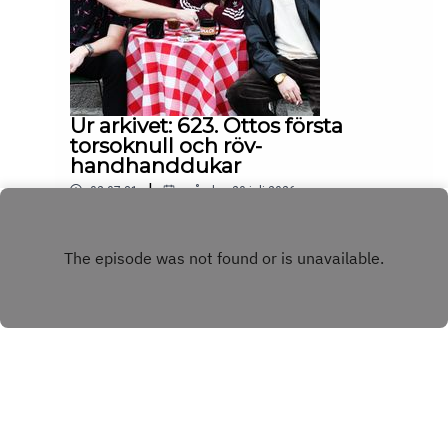
Ur arkivet: 623. Ottos första
torsoknull och röv-
handhanddukar
|
02:07:31
måndag 20 juli 2026
Play
Copyright
BINGBONG AB