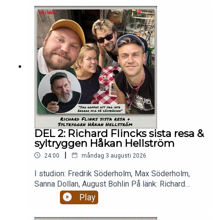
DEL 2: Richard Flincks sista resa &
syltryggen Håkan Hellström
|
24:00
måndag 3 augusti 2026
I studion: Fredrik Söderholm, Max Söderholm,
Sanna Dollan, August Bohlin På länk: Richard
Flinck. Micke 💉 Richard Flink berättar om
Play
dödsfonden och planen att avsluta sitt liv i landet
ingen kan uttala ordentligt. Ångrar han nått? Vill