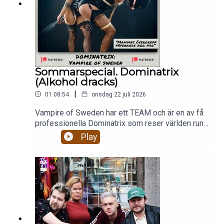
Sommarspecial. Dominatrix
(Alkohol dracks)
|
01:08:54
onsdag 22 juli 2026
Vampire of Sweden har ett TEAM och är en av få
professionella Dominatrix som reser världen runt
och dominerar och förnedrar män. Hur ser hennes
Play
arbete ut egentligen? Är hon någonsin rädd? Hur
ser hennes säkerhetsteam ut? Hur har hennes
mammas övergrepp påverkat hennes val av
arbete?