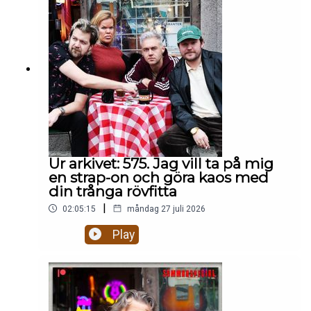
eftermiddagen:🥶 Är det rätt att bjuda in Mikael
Leijnegard i värmen igen? 👶 Ska man posta
bilder på döda foster på facebook? 👨‍⚖️ Är Daniels
Nanskogs försvarstal BRA eller lite
patetiskt? 🇬🇲 Mikael Fjelldal uppdaterar oss om
livet som särbo med sin pojkvän från Gambia som
flydde till Italien.Hela avsnittet på
patreon.com/gottsnack
Ur arkivet: 575. Jag vill ta på mig
en strap-on och göra kaos med
din trånga rövfitta
|
02:05:15
måndag 27 juli 2026
Play