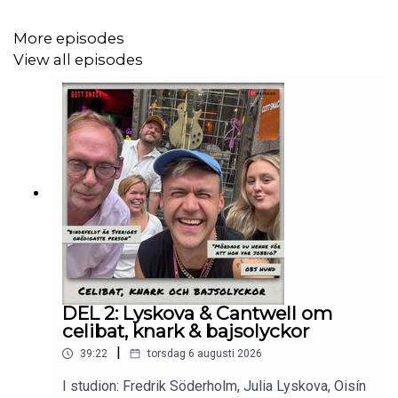
More episodes
View all episodes
💩 Dollan hade en olycka på sin födelsedag men gjorde
framstod med självkänslan!
❤️‍🩹 Fredrik har träffat den han BÄVAT inför att träffa
men det gick BRA!
💖Tack för att ni är en del av detta vackra kulturprojekt!
DEL 2: Lyskova & Cantwell om
Hela avsnittet på
patreon.com/gottsnack
celibat, knark & bajsolyckor
|
39:22
torsdag 6 augusti 2026
I studion: Fredrik Söderholm, Julia Lyskova, Oisín