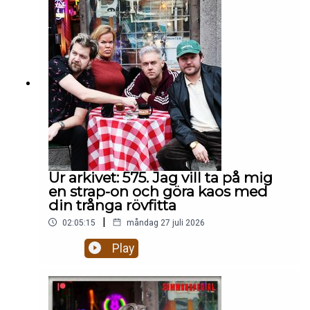
han träffa sina barn en sista gång? Etik på
eftermiddagen:🥶 Är det rätt att bjuda in Mikael
Leijnegard i värmen igen? 👶 Ska man posta
bilder på döda foster på facebook? 👨‍⚖️ Är Daniels
Nanskogs försvarstal BRA eller lite
patetiskt? 🇬🇲 Mikael Fjelldal uppdaterar oss om
livet som särbo med sin pojkvän från Gambia som
flydde till Italien.Hela avsnittet på
patreon.com/gottsnack
Ur arkivet: 575. Jag vill ta på mig
en strap-on och göra kaos med
din trånga rövfitta
|
02:05:15
måndag 27 juli 2026
Play