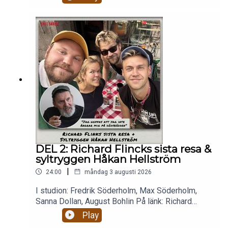
DEL 2: Richard Flincks sista resa &
syltryggen Håkan Hellström
|
24:00
måndag 3 augusti 2026
I studion: Fredrik Söderholm, Max Söderholm,
Sanna Dollan, August Bohlin På länk: Richard
Flinck. Micke 💉 Richard Flink berättar om
Play
dödsfonden och planen att avsluta sitt liv i landet