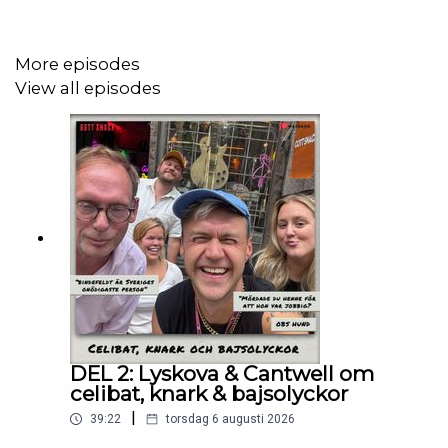
👹 David är rasande på ett GÄNG poddar som inte håller
MÅTTET!
More episodes
View all episodes
Hela avsnittet på
patreon.com/gottsnack
DEL 2: Lyskova & Cantwell om
celibat, knark & bajsolyckor
|
39:22
torsdag 6 augusti 2026