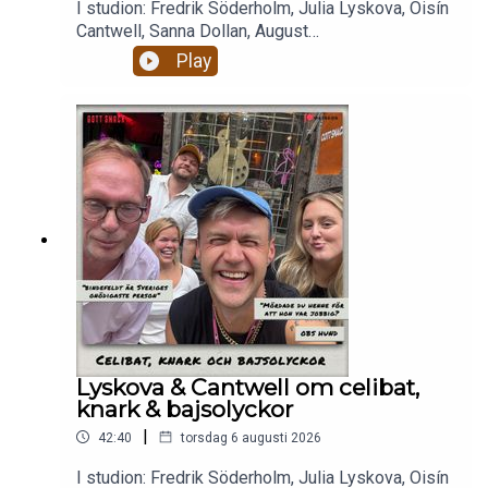
I studion: Fredrik Söderholm, Julia Lyskova, Oisín
Cantwell, Sanna Dollan, August
BohlinBajsolyckor. Livets största smärtor.Alkohol,
Play
droger och RISKbruk.Celibat och berakups.Nästan
två timmar magiskt mys som eskalerar ju fullare
alla blir och ju mer dement kantarell
blir.Enjoy! Stötta oss på patreon.com/gottsnack
och få HELA avsnittet!
Lyskova & Cantwell om celibat,
knark & bajsolyckor
|
42:40
torsdag 6 augusti 2026
I studion: Fredrik Söderholm, Julia Lyskova, Oisín