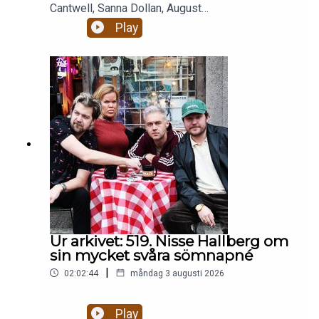
Cantwell, Sanna Dollan, August
BohlinBajsolyckor. Livets största smärtor.Alkohol,
Play
droger och RISKbruk.Celibat och berakups.Nästan
två timmar magiskt mys som eskalerar ju fullare
alla blir och ju mer dement kantarell
blir.Enjoy! Stötta oss på patreon.com/gottsnack
och få HELA avsnittet!
Ur arkivet: 519. Nisse Hallberg om
sin mycket svåra sömnapné
|
02:02:44
måndag 3 augusti 2026
Play