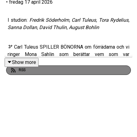
•
fredag 17 april 2026
I studion:
Fredrik Söderholm, Carl Tuleus, Tora Rydelius,
Sanna Dollan, David Thulin, August Bohlin
🫘 Carl Tuleus SPILLER BÖNORNA om förrädarna och vi
ringer Mona Sahlin som berättar vem som var
STÖRIGAST på SLOTTET!
Show more
RSS
😭 Sanna är lite SKÖR och gråter men blir glad av lite
bubbel!
🥂 Tora är tillbaka och har blöta fjärtar inombords!