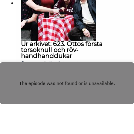
Ur arkivet: 623. Ottos första
torsoknull och röv-
handhanddukar
|
02:07:31
måndag 20 juli 2026
Play
Copyright
BINGBONG AB