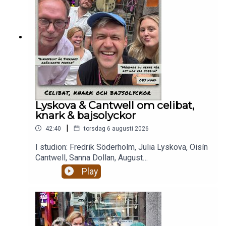
och få HELA avsnittet!
Lyskova & Cantwell om celibat,
knark & bajsolyckor
|
42:40
torsdag 6 augusti 2026
I studion: Fredrik Söderholm, Julia Lyskova, Oisín
Cantwell, Sanna Dollan, August
BohlinBajsolyckor. Livets största smärtor.Alkohol,
Play
droger och RISKbruk.Celibat och berakups.Nästan
två timmar magiskt mys som eskalerar ju fullare
alla blir och ju mer dement kantarell
blir.Enjoy! Stötta oss på patreon.com/gottsnack
och få HELA avsnittet!