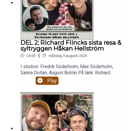
DEL 2: Richard Flincks sista resa &
syltryggen Håkan Hellström
|
24:00
måndag 3 augusti 2026
I studion: Fredrik Söderholm, Max Söderholm,
Sanna Dollan, August Bohlin På länk: Richard
Flinck. Micke 💉 Richard Flink berättar om
Play
dödsfonden och planen att avsluta sitt liv i landet
ingen kan uttala ordentligt. Ångrar han nått? Vill
han träffa sina barn en sista gång? Etik på
eftermiddagen:🥶 Är det rätt att bjuda in Mikael
Leijnegard i värmen igen? 👶 Ska man posta
bilder på döda foster på facebook? 👨‍⚖️ Är Daniels
Nanskogs försvarstal BRA eller lite
patetiskt? 🇬🇲 Mikael Fjelldal uppdaterar oss om