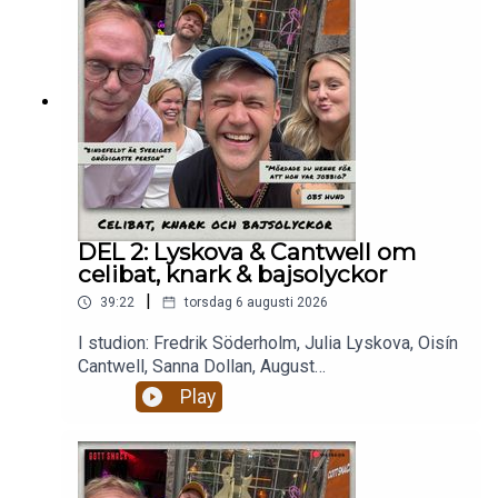
DEL 2: Lyskova & Cantwell om
celibat, knark & bajsolyckor
|
39:22
torsdag 6 augusti 2026
I studion: Fredrik Söderholm, Julia Lyskova, Oisín
Cantwell, Sanna Dollan, August
BohlinBajsolyckor. Livets största smärtor.Alkohol,
Play
droger och RISKbruk.Celibat och berakups.Nästan
två timmar magiskt mys som eskalerar ju fullare
alla blir och ju mer dement kantarell
blir.Enjoy! Stötta oss på patreon.com/gottsnack