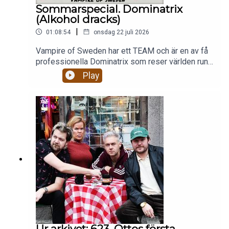
Sommarspecial. Dominatrix
(Alkohol dracks)
|
01:08:54
onsdag 22 juli 2026
Vampire of Sweden har ett TEAM och är en av få
professionella Dominatrix som reser världen runt
och dominerar och förnedrar män. Hur ser hennes
Play
arbete ut egentligen? Är hon någonsin rädd? Hur
ser hennes säkerhetsteam ut? Hur har hennes
mammas övergrepp påverkat hennes val av
arbete?
Ur arkivet: 623. Ottos första