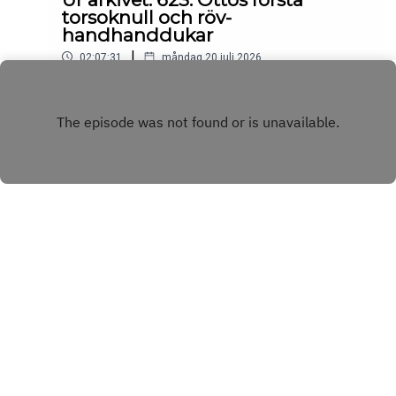
torsoknull och röv-
handhanddukar
|
02:07:31
måndag 20 juli 2026
Play
Copyright
BINGBONG AB
Hosted with ❤️ by
Acast