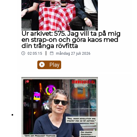
flydde till Italien.Hela avsnittet på
patreon.com/gottsnack
Ur arkivet: 575. Jag vill ta på mig
en strap-on och göra kaos med
din trånga rövfitta
|
02:05:15
måndag 27 juli 2026
Play