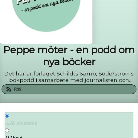
Peppe möter - en podd om
nya böcker
Det här är förlaget Schildts &amp; Söderströms
bokpodd i samarbete med journalisten och
författaren Peppe Öhman. Varje vecka möter
RSS
Peppe en aktuell författare i ett halv timmes
samtal om böcker, skrivande och livet överlag.
All episodes