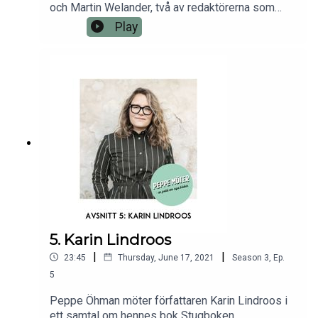
och Martin Welander, två av redaktörerna som
sammanställt Bländad av död och kärlek – 130 år
Play
finlandssvensk poesi.
5. Karin Lindroos
|
|
23:45
Thursday, June 17, 2021
Season
3
,
Ep.
5
Peppe Öhman möter författaren Karin Lindroos i
ett samtal om hennes bok Stugboken.