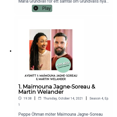
Maria Grundvall för ett samtal om Grundvalls nya
roman Enhörningen.
Play
1. Maïmouna Jagne-Soreau &
Martin Welander
|
|
19:38
Thursday, October 14, 2021
Season
4
,
Ep.
1
Peppe Öhman möter Maïmouna Jagne-Soreau