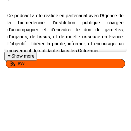
Ce podcast a été réalisé en partenariat avec l’Agence de
la biomédecine, l’institution publique chargée
d’accompagner et d’encadrer le don de gamètes,
d’organes, de tissus, et de moelle osseuse en France.
L’objectif : libérer la parole, informer, et encourager un
mouvement de solidarité dans les Outre-mer.
Show more
https://www.dondespermatozoides.fr/
RSS
https://www.dondovocytes.fr/
Collaboration commerciale
Aujourd’hui, on parle d’un sujet essentiel mais encore
trop silencieux : la fertilité dans les territoires d’Outre-
mer. En Guadeloupe, en Martinique, en Guyane, ou à La
Réunion, les demandes d’assistance médicale à la