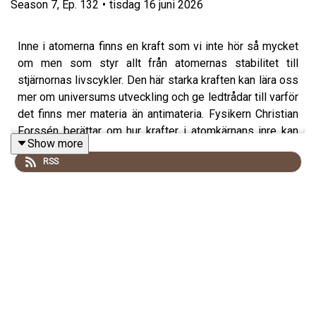
Season
7
,
Ep.
132
•
tisdag 16 juni 2026
Inne i atomerna finns en kraft som vi inte hör så mycket
om men som styr allt från atomernas stabilitet till
stjärnornas livscykler. Den här starka kraften kan lära oss
mer om universums utveckling och ge ledtrådar till varför
det finns mer materia än antimateria. Fysikern Christian
Forssén berättar om hur krafter i atomkärnans inre kan
Show more
spegla universums största gåtor.
RSS
.