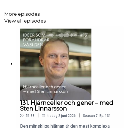
More episodes
View all episodes
131. Hjärnceller och gener – med
Sten Linnarsson
|
|
51:38
tisdag 2 juni 2026
Season
7
,
Ep.
131
Den mänskliga hjärnan är den mest komplexa