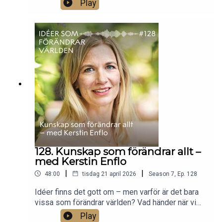
Play
vad som är rätt att göra? Och vad händer när
spelet är riggat så att alla förlorar?Spelteoretikern
Erik Mohlin förklarar hur matematiken kan hjälpa
oss förstå varför jämvikt uppstår – inom ekonomi,
politik och till och med evolution. Om samarbeten
som faller isär, varför ingen vill städa om inte alla
gör det och vad som egentligen krävs för att ett
system ska fungera..
128. Kunskap som förändrar allt –
med Kerstin Enflo
|
|
48:00
tisdag 21 april 2026
Season
7
,
Ep.
128
Idéer finns det gott om – men varför är det bara
vissa som förändrar världen? Vad händer när vi
går från att veta att något fungerar till att
Play