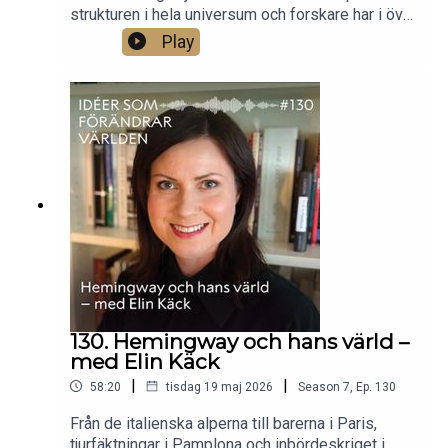
strukturen i hela universum och forskare har i över
hundra år försökt förstå hur den fungerar.
Play
Samtidigt bildas det hela tiden nya hjärnor, på bara
några veckor, i embryon. Professor Sten
Linnarsson har tillsammans med en internationell
forskargrupp kartlagt hjärnans tidiga genetiska
utveckling – och här om hur hjärnan bildas, hur
man forskar om det och vad vi kan använda
kunskapen till.Foto: Ulf Sirborn.
130. Hemingway och hans värld –
med Elin Käck
|
|
58:20
tisdag 19 maj 2026
Season
7
,
Ep.
130
Från de italienska alperna till barerna i Paris,
tjurfäktningar i Pamplona och inbördeskriget i