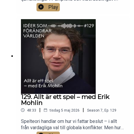
Spanien – vad spelade platserna för roll i
Play
Hemingways litteratur, och hur påverkades han av
de intellektuella miljöer han både vistades i och
tog avstånd från? Litteraturvetaren Elin Käck
berättar om en mycket amerikansk författare vars
böcker utspelade sig på helt andra platser.Foto:
Nils Käck.
129. Allt är ett spel – med Erik
Mohlin
|
|
48:33
tisdag 5 maj 2026
Season
7
,
Ep.
129
Spelteori handlar om hur vi fattar beslut – i allt
från vardagliga val till globala konflikter. Men hur
väl fungerar den egentligen? Går det att räkna ut