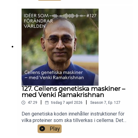
förstå varför? Och varför började människor inte
använda sig av kunskap för att skapa tillväxt före
1700-talet?Kerstin Enflo, professor i ekonomisk
historia, tar avstamp i 2025 års
ekonomipristagare Joel Mokyrs forskning och
förklarar hur kunskap blir till verklig
förändring.Foto: Johan Persson.
127. Cellens genetiska maskiner –
med Venki Ramakrishnan
|
|
47:29
tisdag 7 april 2026
Season
7
,
Ep.
127
Den genetiska koden innehåller instruktioner för
vilka proteiner som ska tillverkas i cellerna. Det
tog forskarna flera decennier att lära sig tolka
Play
denna kod, men i cellen sker processen