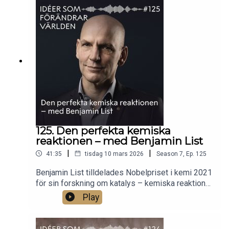
svår att besegra? Parasitologen Ellen
Bushell berättar om sjukdomens komplexitet och
om de metoder som faktiskt fungerar. Hon
förklarar vad forskarna har lärt sig, och varför det
fortfarande finns hopp om att en dag vinna
kampen mot malaria.Foto: Mattias
Petterson/UmU.
125. Den perfekta kemiska
reaktionen – med Benjamin List
|
|
41:35
tisdag 10 mars 2026
Season
7
,
Ep.
125
Benjamin List tilldelades Nobelpriset i kemi 2021
för sin forskning om katalys – kemiska reaktioner
som kan förvandla vanliga ämnen till användbara
Play
kemikalier. Katalys har gjort att vi kan ge fler
människor mat och värme, bota sjukdomar och
driva färdmedel längre och effektivare. List