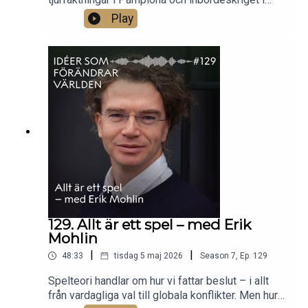
Spanien – vad spelade platserna för roll i
Play
Hemingways litteratur, och hur påverkades han av
de intellektuella miljöer han både vistades i och
tog avstånd från? Litteraturvetaren Elin Käck
berättar om en mycket amerikansk författare vars
böcker utspelade sig på helt andra platser.Foto:
Nils Käck.
129. Allt är ett spel – med Erik
Mohlin
|
|
48:33
tisdag 5 maj 2026
Season
7
,
Ep.
129
Spelteori handlar om hur vi fattar beslut – i allt
från vardagliga val till globala konflikter. Men hur