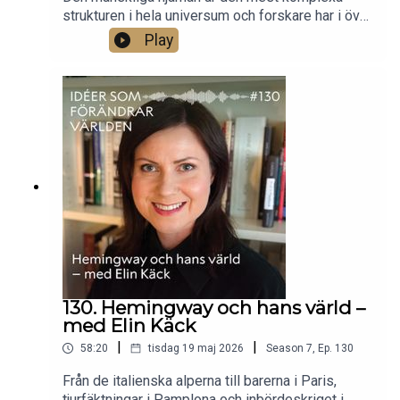
strukturen i hela universum och forskare har i över
hundra år försökt förstå hur den fungerar.
Play
Samtidigt bildas det hela tiden nya hjärnor, på bara
några veckor, i embryon. Professor Sten
Linnarsson har tillsammans med en internationell
forskargrupp kartlagt hjärnans tidiga genetiska
utveckling – och här om hur hjärnan bildas, hur
man forskar om det och vad vi kan använda
kunskapen till.Foto: Ulf Sirborn.
130. Hemingway och hans värld –
med Elin Käck
|
|
58:20
tisdag 19 maj 2026
Season
7
,
Ep.
130
Från de italienska alperna till barerna i Paris,
tjurfäktningar i Pamplona och inbördeskriget i