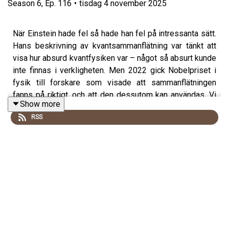
Season
6
,
Ep.
116
•
tisdag 4 november 2025
När Einstein hade fel så hade han fel på intressanta sätt.
Hans beskrivning av kvantsammanflätning var tänkt att
visa hur absurd kvantfysiken var – något så absurt kunde
inte finnas i verkligheten. Men 2022 gick Nobelpriset i
fysik till forskare som visade att sammanflätningen
fanns på riktigt, och att den dessutom kan användas. Vi
Show more
träffar fysikern Jan-Åke Larsson, som förklarar vad
RSS
sammanflätning är. Och hur man kan använda fysikens
största mysterium för att bygga datorer.
.