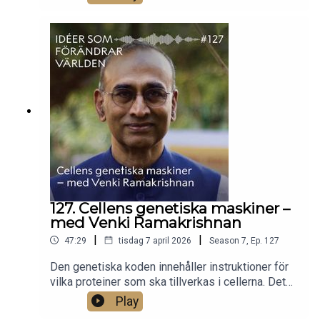
förstå varför? Och varför började människor inte
använda sig av kunskap för att skapa tillväxt före
1700-talet?Kerstin Enflo, professor i ekonomisk
historia, tar avstamp i 2025 års
ekonomipristagare Joel Mokyrs forskning och
förklarar hur kunskap blir till verklig
förändring.Foto: Johan Persson.
127. Cellens genetiska maskiner –
med Venki Ramakrishnan
|
|
47:29
tisdag 7 april 2026
Season
7
,
Ep.
127
Den genetiska koden innehåller instruktioner för
vilka proteiner som ska tillverkas i cellerna. Det
tog forskarna flera decennier att lära sig tolka
Play
denna kod, men i cellen sker processen