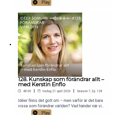
väl fungerar den egentligen? Går det att räkna ut
Play
vad som är rätt att göra? Och vad händer när
spelet är riggat så att alla förlorar?Spelteoretikern
Erik Mohlin förklarar hur matematiken kan hjälpa
oss förstå varför jämvikt uppstår – inom ekonomi,
politik och till och med evolution. Om samarbeten
som faller isär, varför ingen vill städa om inte alla
gör det och vad som egentligen krävs för att ett
system ska fungera..
128. Kunskap som förändrar allt –
med Kerstin Enflo
|
|
48:00
tisdag 21 april 2026
Season
7
,
Ep.
128
Idéer finns det gott om – men varför är det bara
vissa som förändrar världen? Vad händer när vi
går från att veta att något fungerar till att
Play