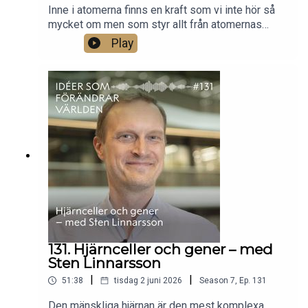
Inne i atomerna finns en kraft som vi inte hör så
mycket om men som styr allt från atomernas
stabilitet till stjärnornas livscykler. Den här starka
Play
kraften kan lära oss mer om universums
utveckling och ge ledtrådar till varför det finns
mer materia än antimateria. Fysikern Christian
Forssén berättar om hur krafter i atomkärnans inre
kan spegla universums största gåtor..
131. Hjärnceller och gener – med
Sten Linnarsson
|
|
51:38
tisdag 2 juni 2026
Season
7
,
Ep.
131
Den mänskliga hjärnan är den mest komplexa