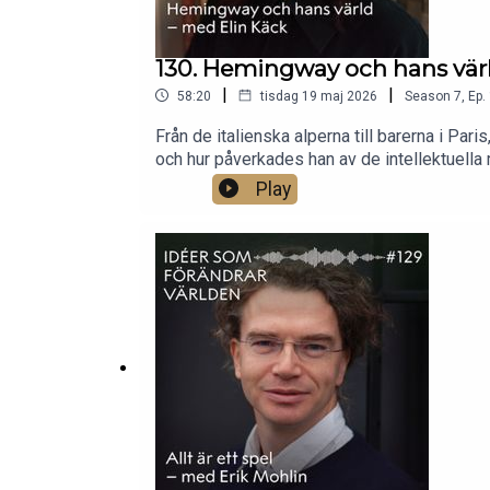
130. Hemingway och hans vär
|
|
58:20
tisdag 19 maj 2026
Season
7
,
Ep.
Från de italienska alperna till barerna i Par
och hur påverkades han av de intellektuella
författare vars böcker utspelade sig på helt 
Play