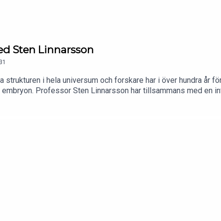
med Sten Linnarsson
31
trukturen i hela universum och forskare har i över hundra år för
, i embryon. Professor Sten Linnarsson har tillsammans med en int
n bildas, hur man forskar om det och vad vi kan använda kunskapen