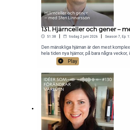
131. Hjärnceller och gener – 
|
|
51:38
tisdag 2 juni 2026
Season
7
,
Ep.
1
Den mänskliga hjärnan är den mest komplexa s
hela tiden nya hjärnor, på bara några veckor
genetiska utveckling – och här om hur hjärna
Play