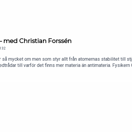
– med Christian Forssén
132
r så mycket om men som styr allt från atomernas stabilitet till stj
rådar till varför det finns mer materia än antimateria. Fysikern C
sta gåtor..