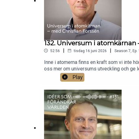
132. Universum i atomkärnan 
|
|
52:56
tisdag 16 juni 2026
Season
7
,
Ep.
Inne i atomerna finns en kraft som vi inte hö
oss mer om universums utveckling och ge ledt
atomkärnans inre kan spegla universums stör
Play