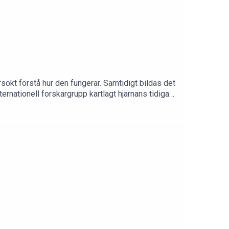
sökt förstå hur den fungerar. Samtidigt bildas det
ernationell forskargrupp kartlagt hjärnans tidiga
 till.Foto: Ulf Sirborn.