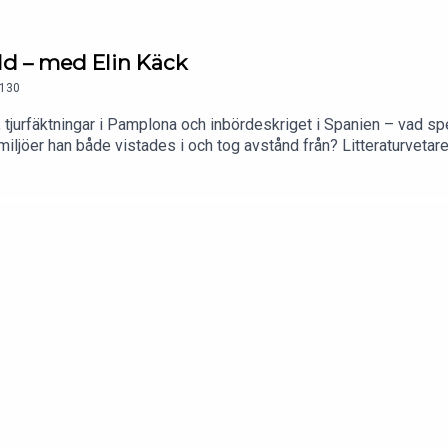
ld – med Elin Käck
130
is, tjurfäktningar i Pamplona och inbördeskriget i Spanien – vad sp
 miljöer han både vistades i och tog avstånd från? Litteraturveta
andra platser.Foto: Nils Käck.