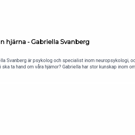
 hjärna - Gabriella Svanberg
a Svanberg är psykolog och specialist inom neuropsykologi, och 
 vi ska ta hand om våra hjärnor? Gabriella har stor kunskap inom
g person. Vill du komma i kontakt med Gabriella på Instagram, s
enorbelie.com. Följ mig också på Instagram: carolinenorbelieco
h breathwork retreat! 10-15 oktober. Det kommer bli fantastiskt. 
na en recension i den app du lyssnar från. Gå in på avsnittet oc