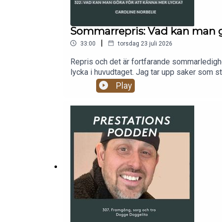
Sommarrepris: Vad kan man gör
|
33:00
torsdag 23 juli 2026
Repris och det är fortfarande sommarledighet 
lycka i huvudtaget. Jag tar upp saker som stå
som går att förändra, acceptans och hantera d
Play
och vara tacksamma.Tack för att du lyssnar.
mig som coach: carolinenorbelie.comInstag