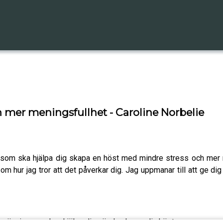
h mer meningsfullhet - Caroline Norbelie
 som ska hjälpa dig skapa en höst med mindre stress och mer me
 om hur jag tror att det påverkar dig. Jag uppmanar till att ge d
en övning som kan hjälpa dig när du skapar din höst.