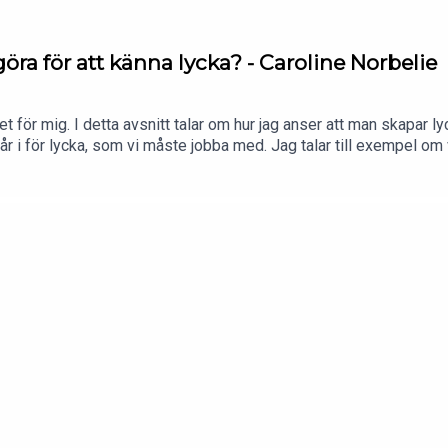
a för att känna lycka? - Caroline Norbelie
för mig. I detta avsnitt talar om hur jag anser att man skapar lyc
r i för lycka, som vi måste jobba med. Jag talar till exempel om v
itt ego. Jag anser att vi behöver arbeta med oss själva för att sed
 Lämna gärna en recension på appen du lyssnar ifrån.Eller skriv t
ram @carolinenorbeliecoachingSöker du en podcastproducent: d