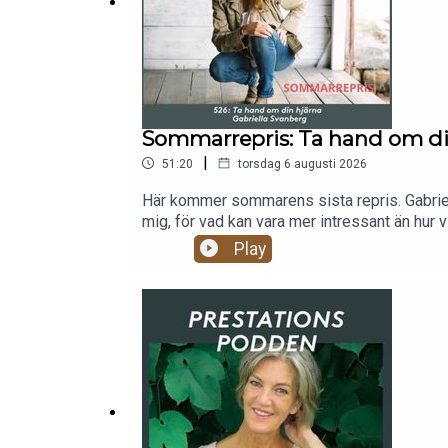
Sommarrepris: Ta hand om din
|
51:20
torsdag 6 augusti 2026
Här kommer sommarens sista repris. Gabriell
mig, för vad kan vara mer intressant än hur
vi kan använda.Lyssna på en klok och kunni
Play
i kontakt med mig, Caroline, besök carolin
NORBELIE.Häng med till Sardinien på yoga oc
kontakta Daniel på daniel@lejon.se.Eller läm
den.