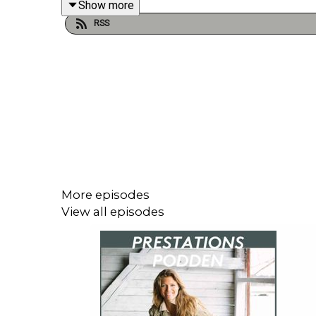
Show more
RSS
Om du är intresserad av coaching, boka en kostna
med mig? Besök
carolinenorbelie.com
. Jag arrang
Följ mig gärna på Instagram: @carolinenorbeliecoa
Om du letar efter en duktig klippare rekommender
Glöm inte att prenumerera på Prestationspodden 
appen du lyssnar på. Tack!
More episodes
Ha en härlig vecka.
View all episodes