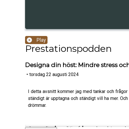
Play
Prestationspodden
Designa din höst: Mindre stress oc
•
torsdag 22 augusti 2024
I detta avsnitt kommer jag med tankar och frågor
ständigt är upptagna och ständigt vill ha mer. Och
drömmar.
Jag ger dig några viktiga frågor och avslutar med 