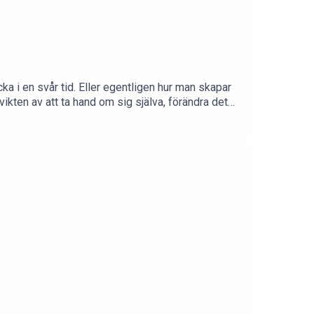
ka i en svår tid. Eller egentligen hur man skapar
ikten av att ta hand om sig själva, förändra det
an göra allt för att höja energin, tänka positivt
ill mig.Vill du komma i kontakt med mig och boka
aniel@lejon.se