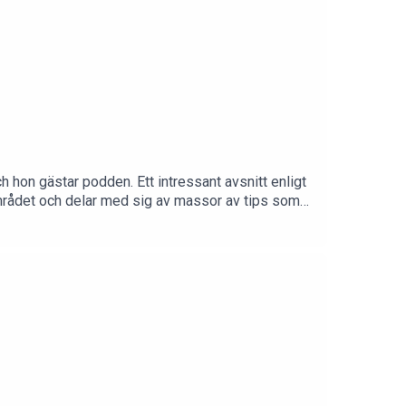
hon gästar podden. Ett intressant avsnitt enligt
 området och delar med sig av massor av tips som
ök efter @neuropsykologengabriella. Vill du komma
aching och på Linkedin som CAROLINE
läs mer här! Om du letar efter en klippare,
h scrolla ned. Sprid podden till dem som behöver