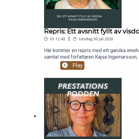
Repris: Ett avsnitt fyllt av vi
|
01:12:43
torsdag 30 juli 2026
Här kommer en repris med ett ganska innehåll
samtal med författaren Kajsa Ingemarsson, so
romanförfattare till att skriva böcker inom 
Play
eftersom den roll hon behövde spela som fra
hur hon har hittat tillbaka till sig själv. Oc
om du lämnar en recension på appen du lyssn
https://poddtoppen.se/podcast/265264862