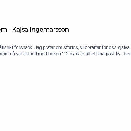
sdom - Kajsa Ingemarsson
srikt försnack. Jag pratar om stories, vi berättar för oss själva 
m då var aktuell med boken "12 nycklar till ett magiskt liv . Se
det andliga området, och den resan har inte bara varit enkel. Kajs
mgångsrik författare krävde mycket av henne. I boken delar Kajs
h i avsnittet delar hon dessa nycklar och riktigt kloka tankar.Jag bl
ar ifrån.Jag nämner ett podd i avsnittet med Tyra Brach som insp
/tara-brach