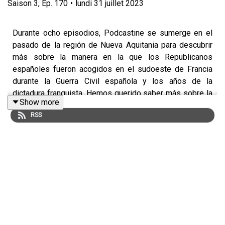
Saison
3
,
Ep.
170
•
lundi 31 juillet 2023
Durante ocho episodios, Podcastine se sumerge en el
pasado de la región de Nueva Aquitania para descubrir
más sobre la manera en la que los Republicanos
españoles fueron acogidos en el sudoeste de Francia
durante la Guerra Civil española y los años de la
dictadura franquista. Hemos querido saber más sobre la
Show more
forma en la que muchos hicieron aquí su vida, en las
RSS
huellas que dejaron, en una lucha que a menudo
continuaron en el seno de la Resistencia.