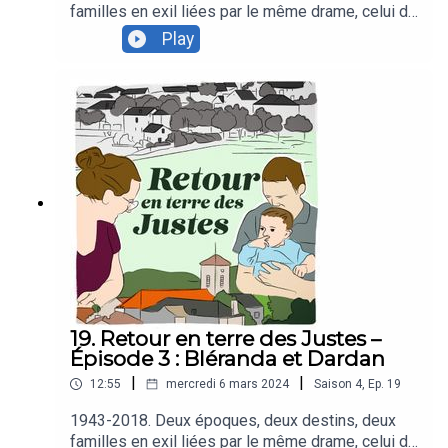
familles en exil liées par le même drame, celui de
la perte d’un enfant. L'une juive, cachée en 1943
Play
pour échapper aux rafles, l'autre réfugiée
kosovare en 2018. Toutes les deux soutenues
par les habitants d’un même territoire. Loin d’être
une simple coïncidence, cette solidarité est le
fruit d’un héritage, celui des Justes.Dans ce
quatrième épisode nous rencontrons Jeanne. Elle
a accueilli Bléranda, Dardan et leur fille chez elle,
durant 4 ans. Elle revient sur sa rencontre avec la
famille kosovare et explique la manière dont
Saint-Agrève se mobilise pour aider ceux qui en
ont besoin.
19. Retour en terre des Justes –
Épisode 3 : Bléranda et Dardan
|
|
12:55
mercredi 6 mars 2024
Saison
4
,
Ep.
19
1943-2018. Deux époques, deux destins, deux
familles en exil liées par le même drame, celui de