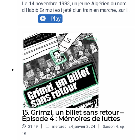
Le 14 novembre 1983, un jeune Algérien du nom
d’Habib Grimzi est jeté d’un train en marche, sur la
ligne Bordeaux-Vintimille. Plus qu’un simple fait-
Play
divers, ce meurtre a joué un rôle capital dans
l’histoire des luttes antiracistes en France, en
pleine Marche pour l’égalité et contre le racisme.
40 ans après, Podcastine revient sur cette
histoire souvent oubliée.Pour conclure notre
série, nous vous proposons un entretien avec son
auteur, Gabriel Taïeb.
15. Grimzi, un billet sans retour –
Épisode 4 : Mémoires de luttes
|
|
21:49
mercredi 24 janvier 2024
Saison
4
,
Ep.
15