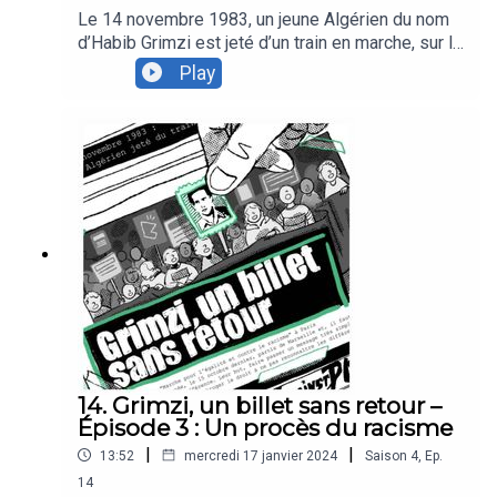
Le 14 novembre 1983, un jeune Algérien du nom
d’Habib Grimzi est jeté d’un train en marche, sur la
ligne Bordeaux-Vintimille. Plus qu’un simple fait-
Play
divers, ce meurtre a joué un rôle capital dans
l’histoire des luttes antiracistes en France, en
pleine Marche pour l’égalité et contre le racisme.
40 ans après, Podcastine revient sur cette
histoire souvent oubliée.Dans ce quatrième et
dernier épisode, nous revenons sur la
transmission mémorielle du meurtre de Habib
Grimzi et des mouvements sociaux initiés à cette
période.
14. Grimzi, un billet sans retour –
Épisode 3 : Un procès du racisme
|
|
13:52
mercredi 17 janvier 2024
Saison
4
,
Ep.
14