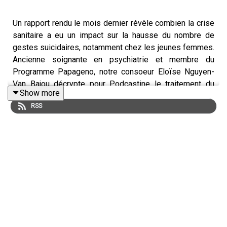
Un rapport rendu le mois dernier révèle combien la crise
sanitaire a eu un impact sur la hausse du nombre de
gestes suicidaires, notamment chez les jeunes femmes.
Ancienne soignante en psychiatrie et membre du
Programme Papageno, notre consoeur Eloïse Nguyen-
Van Bajou décrypte pour Podcastine le traitement du
Show more
sujet dans les médias.
RSS