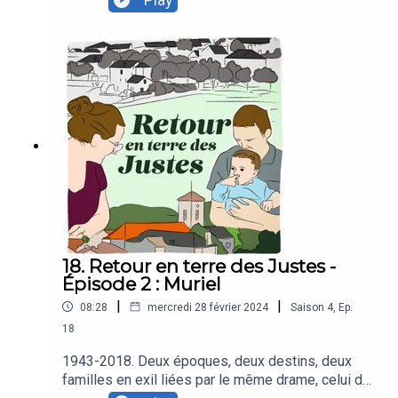
Play
pour échapper aux rafles, l’autre réfugiée
kosovare en 2018. Toutes les deux soutenues
par les habitants d’un même territoire. Loin d’être
une simple coïncidence, cette solidarité est le
fruit d’un héritage, celui des Justes.Pour ce
troisième épisode, nous partons à la rencontre de
Bléranda et Dardan. Plusieurs années après son
arrivée en France, la famille originaire du Kosovo
revient sur son parcours et son intégration
traversée par les épreuves et les moments de
solidarité.
18. Retour en terre des Justes -
Épisode 2 : Muriel
|
|
08:28
mercredi 28 février 2024
Saison
4
,
Ep.
18
1943-2018. Deux époques, deux destins, deux
familles en exil liées par le même drame, celui de