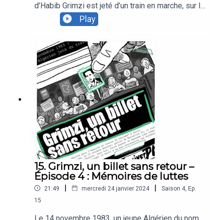
d’Habib Grimzi est jeté d’un train en marche, sur la
ligne Bordeaux-Vintimille. Plus qu’un simple fait-
Play
divers, ce meurtre a joué un rôle capital dans
l’histoire des luttes antiracistes en France, en
pleine Marche pour l’égalité et contre le racisme.
40 ans après, Podcastine revient sur cette
histoire souvent oubliée.Pour conclure notre
série, nous vous proposons un entretien avec son
auteur, Gabriel Taïeb.
15. Grimzi, un billet sans retour –
Épisode 4 : Mémoires de luttes
|
|
21:49
mercredi 24 janvier 2024
Saison
4
,
Ep.
15
Le 14 novembre 1983, un jeune Algérien du nom