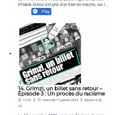
d’Habib Grimzi est jeté d’un train en marche, sur la
ligne Bordeaux-Vintimille. Plus qu’un simple fait-
Play
divers, ce meurtre a joué un rôle capital dans
l’histoire des luttes antiracistes en France, en
pleine Marche pour l’égalité et contre le racisme.
40 ans après, Podcastine revient sur cette
histoire souvent oubliée.Dans ce quatrième et
dernier épisode, nous revenons sur la
transmission mémorielle du meurtre de Habib
Grimzi et des mouvements sociaux initiés à cette
période.
14. Grimzi, un billet sans retour –
Épisode 3 : Un procès du racisme
|
|
13:52
mercredi 17 janvier 2024
Saison
4
,
Ep.
14