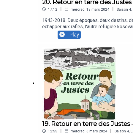
20. Retour en terre des Justes
|
|
17:12
mercredi 13 mars 2024
Saison
4
,
1943-2018. Deux époques, deux destins, deux
échapper aux rafles, l'autre réfugiée kosov
cette solidarité est le fruit d’un héritage, 
Play
chez elle, durant 4 ans. Elle revient sur sa
besoin.
19. Retour en terre des Justes
|
|
12:55
mercredi 6 mars 2024
Saison
4
,
E