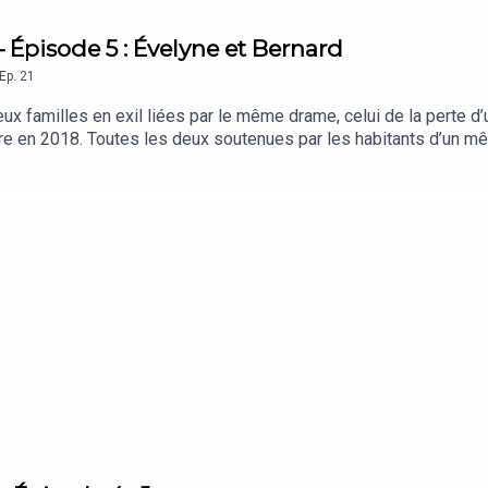
– Épisode 5 : Évelyne et Bernard
Ep.
21
 familles en exil liées par le même drame, celui de la perte d’u
are en 2018. Toutes les deux soutenues par les habitants d’un mêm
 celui des Justes.Dans ce cinquième épisode, nous rencontrons Éve
toute humilité, la manière dont ils ont proposé une place dans le