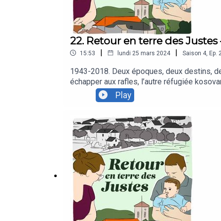
22. Retour en terre des Justes
|
|
15:53
lundi 25 mars 2024
Saison
4
,
Ep.
1943-2018. Deux époques, deux destins, deux
échapper aux rafles, l’autre réfugiée kosov
cette solidarité est le fruit d’un héritage,
Play
Solidarité. Avec elle, nous revenons sur les 