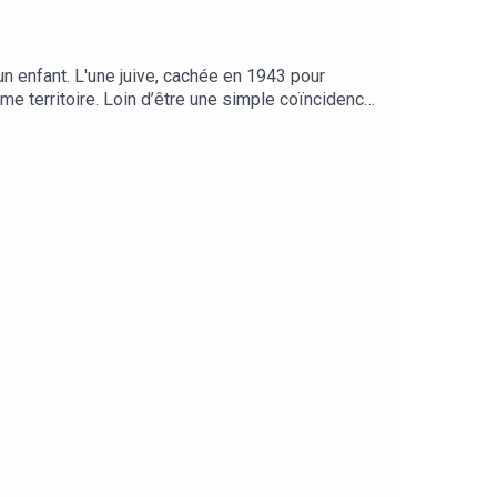
n enfant. L'une juive, cachée en 1943 pour
e territoire. Loin d’être une simple coïncidence,
. Elle a accueilli Bléranda, Dardan et leur fille
aint-Agrève se mobilise pour aider ceux qui en ont