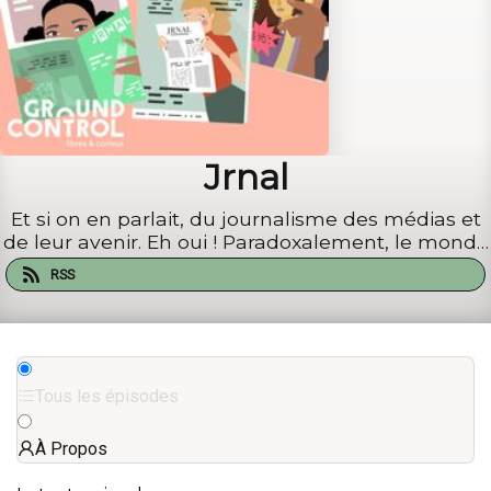
Jrnal
Et si on en parlait, du journalisme des médias et
de leur avenir. Eh oui ! Paradoxalement, le monde
des médias ne parle pas de journalisme. Un
RSS
manque pour un métier en crise questionné sur
son impartialité. C’est le projet de Iris Deroeux et
Ilyass Mal...
Tous les épisodes
À Propos