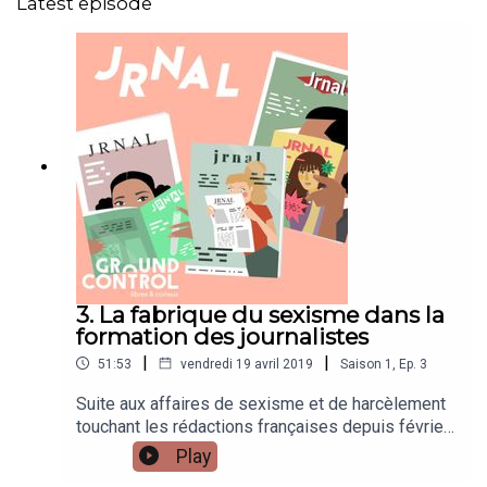
Latest episode
3. La fabrique du sexisme dans la
formation des journalistes
|
|
51:53
vendredi 19 avril 2019
Saison
1
,
Ep.
3
Suite aux affaires de sexisme et de harcèlement
touchant les rédactions françaises depuis février
et la tristement fameuse « ligue du LOL », il
Play
semblerait que nous assistons à un véritable