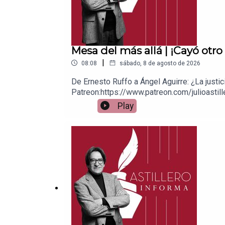
Mesa del más allá | ¡Cayó otro 
|
08:08
sábado, 8 de agosto de 2026
De Ernesto Ruffo a Ángel Aguirre: ¿La justi
Patreon:https://www.patreon.com/julioastill
a cuenta BBVA a nombre de Julio Hernánde
Play