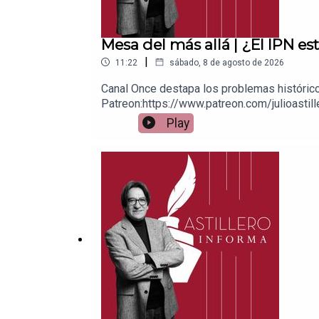
Mesa del más allá | ¿El IPN 
|
11:22
sábado, 8 de agosto de 2026
Canal Once destapa los problemas histórico
Patreon:https://www.patreon.com/julioastill
a cuenta BBVA a nombre de Julio Hernánde
Play