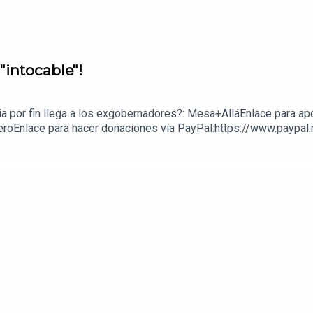
"intocable"!
cia por fin llega a los exgobernadores?: Mesa+AlláEnlace para ap
eroEnlace para hacer donaciones vía PayPal:https://www.paypal.m
z López: 1539408017CLABE: 012 320 01539408017 2Tienda:https: