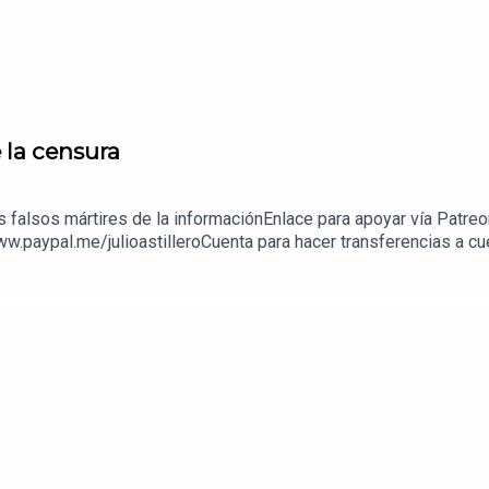
e la censura
os falsos mártires de la informaciónEnlace para apoyar vía Patre
ww.paypal.me/julioastilleroCuenta para hacer transferencias a 
enda:https://julioastillerotienda.com/