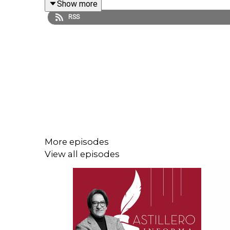
Show more
RSS
Enlace para hacer donaciones vía PayPal:
https://www.paypal.me/julioastillero
Cuenta para hacer transferencias a cuenta BBVA
CLABE: 012 320 01539408017 2
More episodes
View all episodes
Tienda:
https://julioastillerotienda.com/