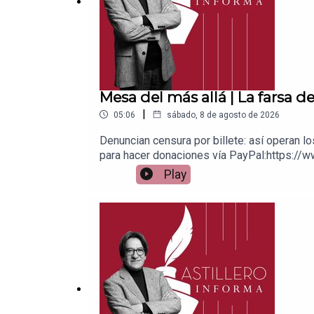
Mesa del más allá | La farsa d
|
05:06
sábado, 8 de agosto de 2026
Denuncian censura por billete: así operan l
para hacer donaciones vía PayPal:https://w
1539408017CLABE: 012 320 01539408017 2Ti
Play