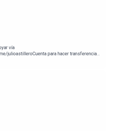
oyar vía
e/julioastilleroCuenta para hacer transferencias
//julioastillerotienda.com/