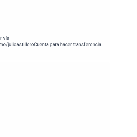
r vía
e/julioastilleroCuenta para hacer transferencias
//julioastillerotienda.com/