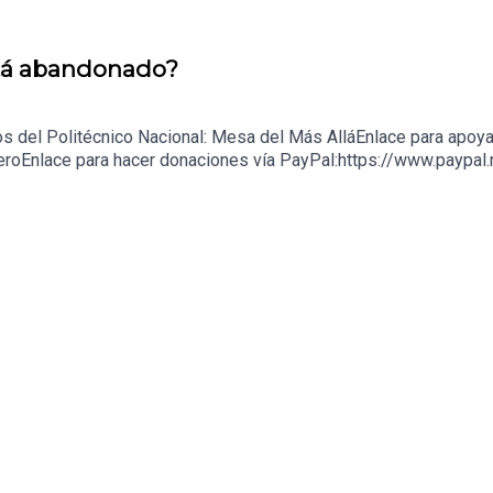
está abandonado?
s del Politécnico Nacional: Mesa del Más AlláEnlace para apoya
eroEnlace para hacer donaciones vía PayPal:https://www.paypal.m
z López: 1539408017CLABE: 012 320 01539408017 2Tienda:https: