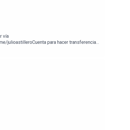
r vía
e/julioastilleroCuenta para hacer transferencias
//julioastillerotienda.com/