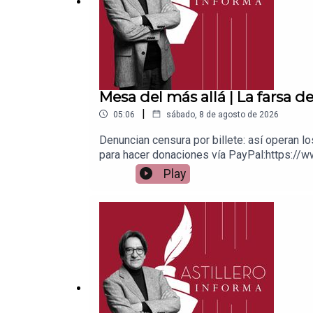
Mesa del más allá | La farsa d
|
05:06
sábado, 8 de agosto de 2026
Denuncian censura por billete: así operan l
para hacer donaciones vía PayPal:https://w
1539408017CLABE: 012 320 01539408017 2Ti
Play