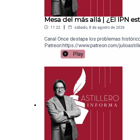
Mesa del más allá | ¿El IPN 
|
11:22
sábado, 8 de agosto de 2026
Canal Once destapa los problemas histórico
Patreon:https://www.patreon.com/julioastill
a cuenta BBVA a nombre de Julio Hernánde
Play