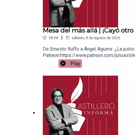
Mesa del más allá | ¡Cayó otro 
|
08:08
sábado, 8 de agosto de 2026
De Ernesto Ruffo a Ángel Aguirre: ¿La justi
Patreon:https://www.patreon.com/julioastill
a cuenta BBVA a nombre de Julio Hernánde
Play