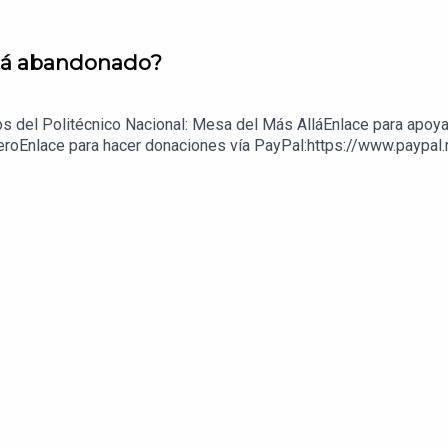
está abandonado?
s del Politécnico Nacional: Mesa del Más AlláEnlace para apoya
eroEnlace para hacer donaciones vía PayPal:https://www.paypal.m
z López: 1539408017CLABE: 012 320 01539408017 2Tienda:https: