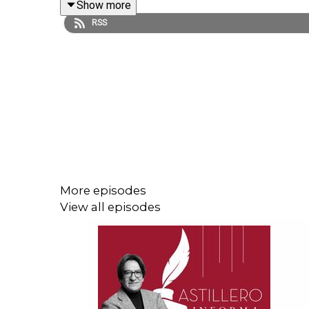
Show more
RSS
Enlace para hacer donaciones vía PayPal:
https://www.paypal.me/julioastillero
Cuenta para hacer transferencias a cuenta BBVA
CLABE: 012 320 01539408017 2
More episodes
View all episodes
Tienda:
https://julioastillerotienda.com/