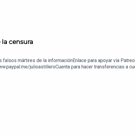
e la censura
os falsos mártires de la informaciónEnlace para apoyar vía Patre
ww.paypal.me/julioastilleroCuenta para hacer transferencias a 
enda:https://julioastillerotienda.com/