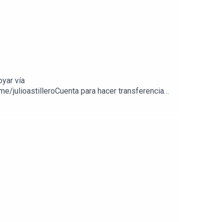
oyar vía
e/julioastilleroCuenta para hacer transferencias
//julioastillerotienda.com/