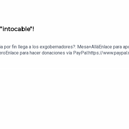
"intocable"!
cia por fin llega a los exgobernadores?: Mesa+AlláEnlace para ap
eroEnlace para hacer donaciones vía PayPal:https://www.paypal.m
z López: 1539408017CLABE: 012 320 01539408017 2Tienda:https: