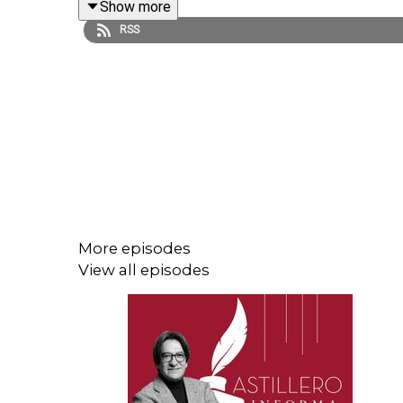
Show more
RSS
Enlace para hacer donaciones vía PayPal:
https://www.paypal.me/julioastillero
Cuenta para hacer transferencias a cuenta BBVA
CLABE: 012 320 01539408017 2
More episodes
View all episodes
Tienda:
https://julioastillerotienda.com/