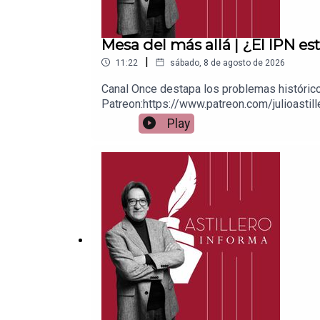
Mesa del más allá | ¿El IPN 
|
11:22
sábado, 8 de agosto de 2026
Canal Once destapa los problemas histórico
Patreon:https://www.patreon.com/julioastill
a cuenta BBVA a nombre de Julio Hernánde
Play