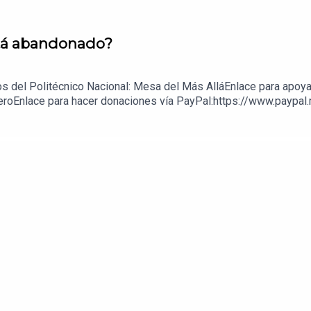
está abandonado?
s del Politécnico Nacional: Mesa del Más AlláEnlace para apoya
eroEnlace para hacer donaciones vía PayPal:https://www.paypal.m
z López: 1539408017CLABE: 012 320 01539408017 2Tienda:https: