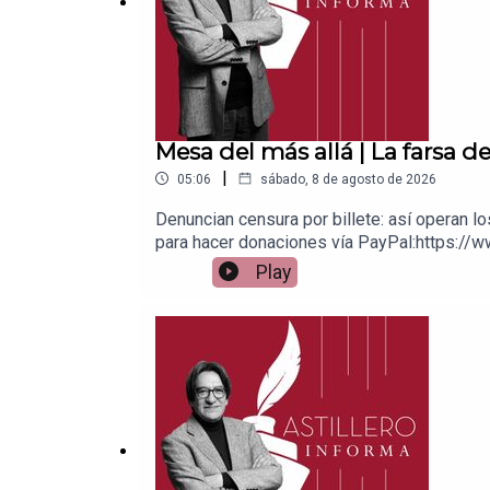
Mesa del más allá | La farsa d
|
05:06
sábado, 8 de agosto de 2026
Denuncian censura por billete: así operan l
para hacer donaciones vía PayPal:https://w
1539408017CLABE: 012 320 01539408017 2Ti
Play