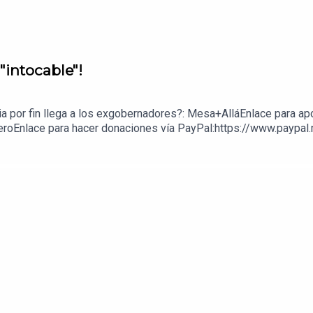
"intocable"!
cia por fin llega a los exgobernadores?: Mesa+AlláEnlace para ap
eroEnlace para hacer donaciones vía PayPal:https://www.paypal.m
z López: 1539408017CLABE: 012 320 01539408017 2Tienda:https: