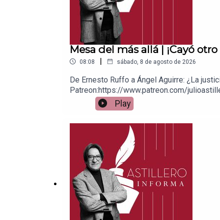
Mesa del más allá | ¡Cayó otro 
|
08:08
sábado, 8 de agosto de 2026
De Ernesto Ruffo a Ángel Aguirre: ¿La justi
Patreon:https://www.patreon.com/julioastill
a cuenta BBVA a nombre de Julio Hernánde
Play