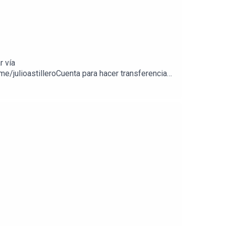
r vía
e/julioastilleroCuenta para hacer transferencias
//julioastillerotienda.com/