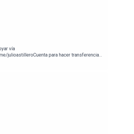
oyar vía
e/julioastilleroCuenta para hacer transferencias
//julioastillerotienda.com/