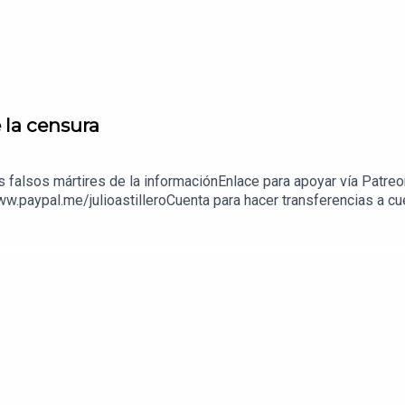
e la censura
os falsos mártires de la informaciónEnlace para apoyar vía Patre
ww.paypal.me/julioastilleroCuenta para hacer transferencias a 
enda:https://julioastillerotienda.com/