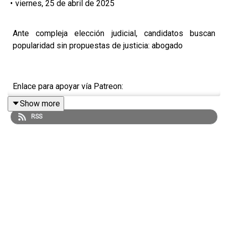
•
viernes, 25 de abril de 2025
Ante compleja elección judicial, candidatos buscan
popularidad sin propuestas de justicia: abogado
Enlace para apoyar vía Patreon:
Show more
https://www.patreon.com/julioastillero
RSS
Enlace para hacer donaciones vía PayPal:
https://www.paypal.me/julioastillero
Cuenta para hacer transferencias a cuenta BBVA a
nombre de Julio Hernández López: 1539408017