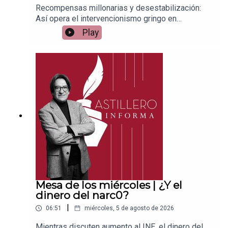
Recompensas millonarias y desestabilización:
Así opera el intervencionismo gringo en
MéxicoEnlace para apoyar vía
Play
Patreon:https://www.patreon.com/julioastilleroEnl
ace para hacer donaciones vía
PayPal:https://www.paypal.me/julioastilleroCuent
a para hacer transferencias a cuenta BBVA a
nombre de Julio Hernández López:
1539408017CLABE: 012 320 01539408017
2Tienda:https://julioastillerotienda.com/
Mesa de los miércoles | ¿Y el
dinero del narc0?
|
06:51
miércoles, 5 de agosto de 2026
Mientras discuten aumento al INE, el dinero del