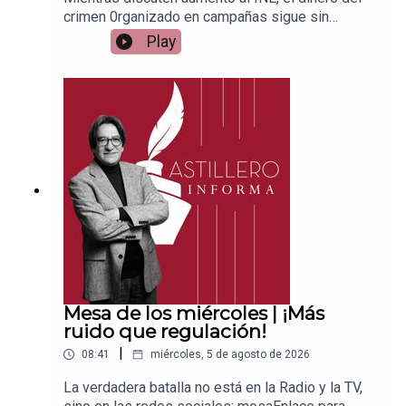
crimen 0rganizado en campañas sigue sin
controlEnlace para apoyar vía
Play
Patreon:https://www.patreon.com/julioastilleroEnl
ace para hacer donaciones vía
PayPal:https://www.paypal.me/julioastilleroCuent
a para hacer transferencias a cuenta BBVA a
nombre de Julio Hernández López:
1539408017CLABE: 012 320 01539408017
2Tienda:https://julioastillerotienda.com/
Mesa de los miércoles | ¡Más
ruido que regulación!
|
08:41
miércoles, 5 de agosto de 2026
La verdadera batalla no está en la Radio y la TV,