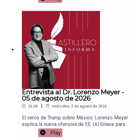
Patreon:https://www.patreon.com/julioastilleroEnl
ace para hacer donaciones vía
PayPal:https://www.paypal.me/julioastilleroCuent
a para hacer transferencias a cuenta BBVA a
nombre de Julio Hernández López:
1539408017CLABE: 012 320 01539408017
2Tienda:https://julioastillerotienda.com/
Entrevista al Dr. Lorenzo Meyer -
05 de agosto de 2026
|
26:08
miércoles, 5 de agosto de 2026
El cerco de Trump sobre México: Lorenzo Meyer
explica la nueva ofensiva de EE. UU.Enlace para
apoyar vía
Play
Patreon:https://www.patreon.com/julioastilleroEnl