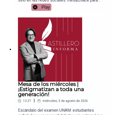
sino en las redes sociales: mesaEnlace para
apoyar vía
Play
Patreon:https://www.patreon.com/julioastilleroEnl
ace para hacer donaciones vía
PayPal:https://www.paypal.me/julioastilleroCuent
a para hacer transferencias a cuenta BBVA a
nombre de Julio Hernández López:
1539408017CLABE: 012 320 01539408017
2Tienda:https://julioastillerotienda.com/
Mesa de los miércoles |
¡Estigmatizan a toda una
generación!
|
13:27
miércoles, 5 de agosto de 2026
Escándalo del examen UNAM: estudiantes