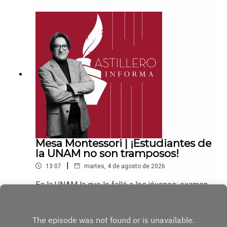
PayPal:https://www.paypal.me/julioastilleroCuent
a para hacer transferencias a cuenta BBVA a
nombre de Julio Hernández López:
1539408017CLABE: 012 320 01539408017
2Tienda:https://julioastillerotienda.com/
Mesa Montessori | ¡Estudiantes de
la UNAM no son tramposos!
|
13:07
martes, 4 de agosto de 2026
Es la UNAM la que le falló a los jóvenes: examen,
empresa privada y millones de pesosEnlace para
apoyar vía
Play
Patreon:https://www.patreon.com/julioastilleroEnl