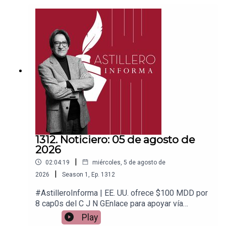
ace para hacer donaciones vía
PayPal:https://www.paypal.me/julioastilleroCuent
a para hacer transferencias a cuenta BBVA a
nombre de Julio Hernández López:
1539408017CLABE: 012 320 01539408017
2Tienda:https://julioastillerotienda.com/
1312. Noticiero: 05 de agosto de
2026
|
02:04:19
miércoles, 5 de agosto de
|
2026
Season
1
,
Ep.
1312
#AstilleroInforma | EE. UU. ofrece $100 MDD por
8 cap0s del C J N GEnlace para apoyar vía
Patreon:https://www.patreon.com/julioastilleroEnl
Play
ace para hacer donaciones vía