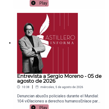
para apoyar vía
Play
Patreon:https://www.patreon.com/julioastilleroEnl
ace para hacer donaciones vía
PayPal:https://www.paypal.me/julioastilleroCuent
a para hacer transferencias a cuenta BBVA a
nombre de Julio Hernández López:
1539408017CLABE: 012 320 01539408017
2Tienda:https://julioastillerotienda.com/
Entrevista a Sergio Moreno - 05 de
agosto de 2026
|
10:38
miércoles, 5 de agosto de 2026
Denuncian abus0s policiales durante el Mundial:
104 vi0laciones a derechos humanosEnlace para
apoyar vía
Play