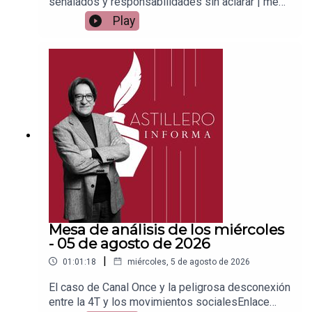
señalados y responsabilidades sin aclarar | mesa
de análisisEnlace para apoyar vía
Play
Patreon:https://www.patreon.com/julioastilleroEnl
ace para hacer donaciones vía
PayPal:https://www.paypal.me/julioastilleroCuent
a para hacer transferencias a cuenta BBVA a
nombre de Julio Hernández López:
1539408017CLABE: 012 320 01539408017
2Tienda:https://julioastillerotienda.com/
Mesa de análisis de los miércoles
- 05 de agosto de 2026
|
01:01:18
miércoles, 5 de agosto de 2026
El caso de Canal Once y la peligrosa desconexión
entre la 4T y los movimientos socialesEnlace