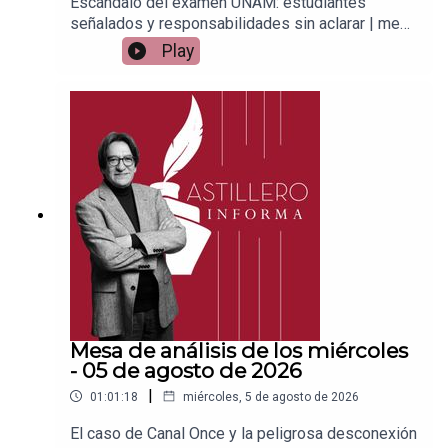
Escándalo del examen UNAM: estudiantes
señalados y responsabilidades sin aclarar | mesa
de análisisEnlace para apoyar vía
Play
Patreon:https://www.patreon.com/julioastilleroEnl
ace para hacer donaciones vía
PayPal:https://www.paypal.me/julioastilleroCuent
a para hacer transferencias a cuenta BBVA a
nombre de Julio Hernández López:
1539408017CLABE: 012 320 01539408017
2Tienda:https://julioastillerotienda.com/
Mesa de análisis de los miércoles
- 05 de agosto de 2026
|
01:01:18
miércoles, 5 de agosto de 2026
El caso de Canal Once y la peligrosa desconexión