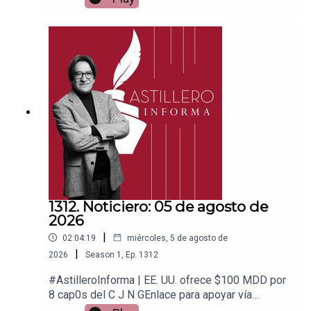
Patreon:https://www.patreon.com/julioastilleroEnl
ace para hacer donaciones vía
PayPal:https://www.paypal.me/julioastilleroCuent
a para hacer transferencias a cuenta BBVA a
nombre de Julio Hernández López:
1539408017CLABE: 012 320 01539408017
2Tienda:https://julioastillerotienda.com/
1312. Noticiero: 05 de agosto de
2026
|
02:04:19
miércoles, 5 de agosto de
|
2026
Season
1
,
Ep.
1312
#AstilleroInforma | EE. UU. ofrece $100 MDD por
8 cap0s del C J N GEnlace para apoyar vía
Patreon:https://www.patreon.com/julioastilleroEnl