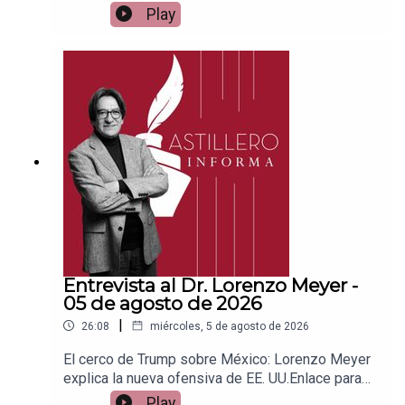
apoyar vía
Play
Patreon:https://www.patreon.com/julioastilleroEnl
ace para hacer donaciones vía
PayPal:https://www.paypal.me/julioastilleroCuent
a para hacer transferencias a cuenta BBVA a
nombre de Julio Hernández López:
1539408017CLABE: 012 320 01539408017
2Tienda:https://julioastillerotienda.com/
Entrevista al Dr. Lorenzo Meyer -
05 de agosto de 2026
|
26:08
miércoles, 5 de agosto de 2026
El cerco de Trump sobre México: Lorenzo Meyer
explica la nueva ofensiva de EE. UU.Enlace para
apoyar vía
Play