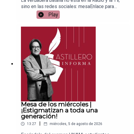
La verdadera batalla no está en la Radio y la TV,
sino en las redes sociales: mesaEnlace para
apoyar vía
Play
Patreon:https://www.patreon.com/julioastilleroEnl
ace para hacer donaciones vía
PayPal:https://www.paypal.me/julioastilleroCuent
a para hacer transferencias a cuenta BBVA a
nombre de Julio Hernández López:
1539408017CLABE: 012 320 01539408017
2Tienda:https://julioastillerotienda.com/
Mesa de los miércoles |
¡Estigmatizan a toda una
generación!
|
13:27
miércoles, 5 de agosto de 2026