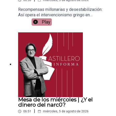
06:30
miércoles, 5 de agosto de 2026
Recompensas millonarias y desestabilización:
Así opera el intervencionismo gringo en
MéxicoEnlace para apoyar vía
Play
Patreon:https://www.patreon.com/julioastilleroEnl
ace para hacer donaciones vía
PayPal:https://www.paypal.me/julioastilleroCuent
a para hacer transferencias a cuenta BBVA a
nombre de Julio Hernández López:
1539408017CLABE: 012 320 01539408017
2Tienda:https://julioastillerotienda.com/
Mesa de los miércoles | ¿Y el
dinero del narc0?
|
06:51
miércoles, 5 de agosto de 2026