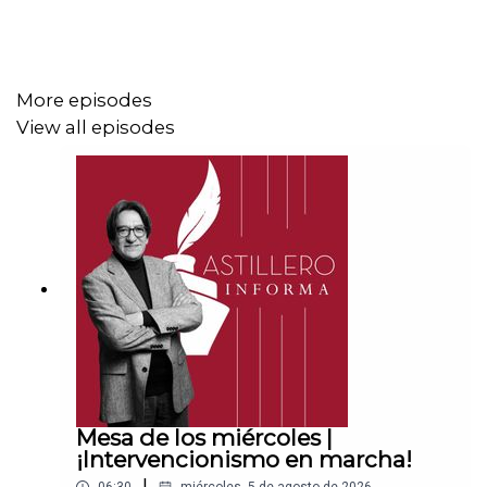
nombre de Julio Hernández López: 1539408017
CLABE: 012 320 01539408017 2
More episodes
View all episodes
Tienda:
https://julioastillerotienda.com/
Mesa de los miércoles |
¡Intervencionismo en marcha!
|