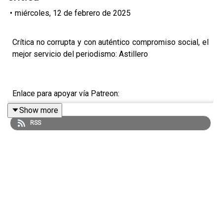
•
miércoles, 12 de febrero de 2025
Crítica no corrupta y con auténtico compromiso social, el
mejor servicio del periodismo: Astillero
Enlace para apoyar vía Patreon:
Show more
https://www.patreon.com/julioastillero
RSS
Enlace para hacer donaciones vía PayPal:
https://www.paypal.me/julioastillero
Cuenta para hacer transferencias a cuenta BBVA a