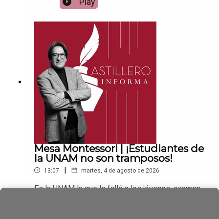
Play
ace para hacer donaciones vía
PayPal:https://www.paypal.me/julioastilleroCuent
a para hacer transferencias a cuenta BBVA a
nombre de Julio Hernández López:
1539408017CLABE: 012 320 01539408017
2Tienda:https://julioastillerotienda.com/
Mesa Montessori | ¡Estudiantes de
la UNAM no son tramposos!
|
13:07
martes, 4 de agosto de 2026
Es la UNAM la que le falló a los jóvenes: examen,
empresa privada y millones de pesosEnlace para
apoyar vía
Play