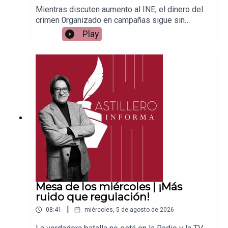
Mientras discuten aumento al INE, el dinero del
crimen 0rganizado en campañas sigue sin
controlEnlace para apoyar vía
Play
Patreon:https://www.patreon.com/julioastilleroEnl
ace para hacer donaciones vía
PayPal:https://www.paypal.me/julioastilleroCuent
a para hacer transferencias a cuenta BBVA a
nombre de Julio Hernández López:
1539408017CLABE: 012 320 01539408017
2Tienda:https://julioastillerotienda.com/
Mesa de los miércoles | ¡Más
ruido que regulación!
|
08:41
miércoles, 5 de agosto de 2026