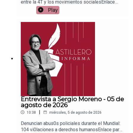
entre la 4T y los movimientos socialesEnlace
para apoyar vía
Play
Patreon:https://www.patreon.com/julioastilleroEnl
ace para hacer donaciones vía
PayPal:https://www.paypal.me/julioastilleroCuent
a para hacer transferencias a cuenta BBVA a
nombre de Julio Hernández López:
1539408017CLABE: 012 320 01539408017
2Tienda:https://julioastillerotienda.com/
Entrevista a Sergio Moreno - 05 de
agosto de 2026
|
10:38
miércoles, 5 de agosto de 2026
Denuncian abus0s policiales durante el Mundial:
104 vi0laciones a derechos humanosEnlace para