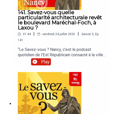
141. Savez-vous quelle
particularité architecturale revêt
le boulevard Maréchal-Foch, à
Laxou ?
|
|
01:44
vendredi 24 juillet 2026
Saison
5
,
Ep.
141
“Le Savez-vous ? Nancy, c'est le podcast
quotidien de l'Est Républicain consacré à la ville
et à tout ce que vous ignorez sur elle.Un podcast
Play
raconté par Jean-Marie Russe basé sur les
articles réalisés par la rédaction locale de Nancy.”