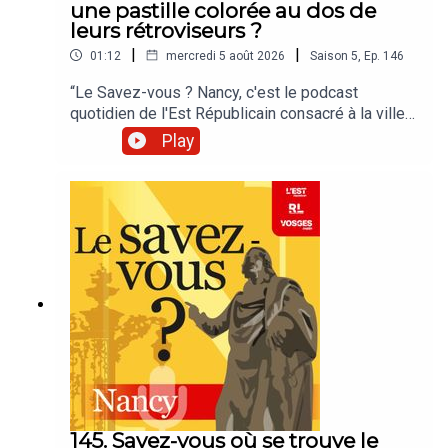
une pastille colorée au dos de
leurs rétroviseurs ?
|
|
01:12
mercredi 5 août 2026
Saison
5
,
Ep.
146
“Le Savez-vous ? Nancy, c'est le podcast
quotidien de l'Est Républicain consacré à la ville
et à tout ce que vous ignorez sur elle.Un podcast
Play
raconté par Jean-Marie Russe basé sur les
articles réalisés par la rédaction locale de Nancy.”
145. Savez-vous où se trouve le