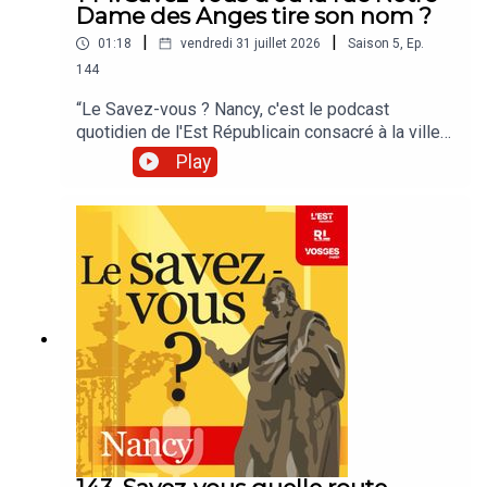
Dame des Anges tire son nom ?
|
|
01:18
vendredi 31 juillet 2026
Saison
5
,
Ep.
144
“Le Savez-vous ? Nancy, c'est le podcast
quotidien de l'Est Républicain consacré à la ville
et à tout ce que vous ignorez sur elle.Un podcast
Play
raconté par Jean-Marie Russe basé sur les
articles réalisés par la rédaction locale de Nancy.”