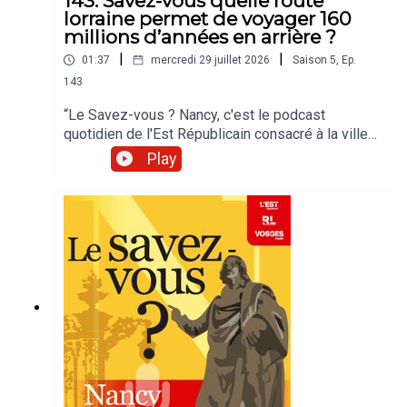
143. Savez-vous quelle route
lorraine permet de voyager 160
millions d’années en arrière ?
|
|
01:37
mercredi 29 juillet 2026
Saison
5
,
Ep.
143
“Le Savez-vous ? Nancy, c'est le podcast
quotidien de l'Est Républicain consacré à la ville
et à tout ce que vous ignorez sur elle.Un podcast
Play
raconté par Jean-Marie Russe basé sur les
articles réalisés par la rédaction locale de Nancy.”