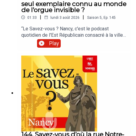
seul exemplaire connu au monde
de l’orgue invisible ?
|
|
01:33
lundi 3 août 2026
Saison
5
,
Ep.
145
“Le Savez-vous ? Nancy, c'est le podcast
quotidien de l'Est Républicain consacré à la ville
et à tout ce que vous ignorez sur elle.Un podcast
Play
raconté par Jean-Marie Russe basé sur les
articles réalisés par la rédaction locale de Nancy.”
144. Savez-vous d’où la rue Notre-