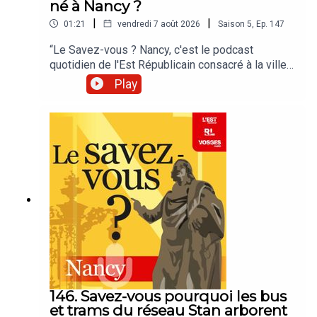
né à Nancy ?
|
|
01:21
vendredi 7 août 2026
Saison
5
,
Ep.
147
“Le Savez-vous ? Nancy, c'est le podcast
quotidien de l'Est Républicain consacré à la ville
et à tout ce que vous ignorez sur elle.Un podcast
Play
raconté par Jean-Marie Russe basé sur les
articles réalisés par la rédaction locale de Nancy.”
146. Savez-vous pourquoi les bus
et trams du réseau Stan arborent