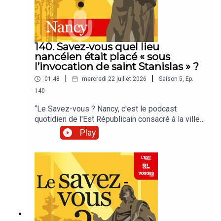
140. Savez-vous quel lieu
nancéien était placé « sous
l’invocation de saint Stanislas » ?
|
|
01:48
mercredi 22 juillet 2026
Saison
5
,
Ep.
140
“Le Savez-vous ? Nancy, c'est le podcast
quotidien de l'Est Républicain consacré à la ville
et à tout ce que vous ignorez sur elle.Un podcast
Play
raconté par Jean-Marie Russe basé sur les
articles réalisés par la rédaction locale de Nancy.”