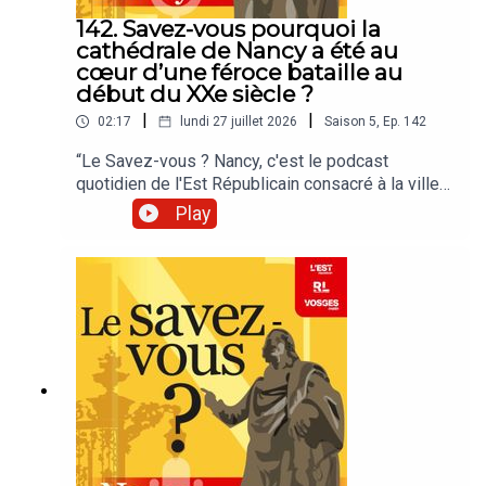
142. Savez-vous pourquoi la
cathédrale de Nancy a été au
cœur d’une féroce bataille au
début du XXe siècle ?
|
|
02:17
lundi 27 juillet 2026
Saison
5
,
Ep.
142
“Le Savez-vous ? Nancy, c'est le podcast
quotidien de l'Est Républicain consacré à la ville
et à tout ce que vous ignorez sur elle.Un podcast
Play
raconté par Jean-Marie Russe basé sur les
articles réalisés par la rédaction locale de Nancy.”