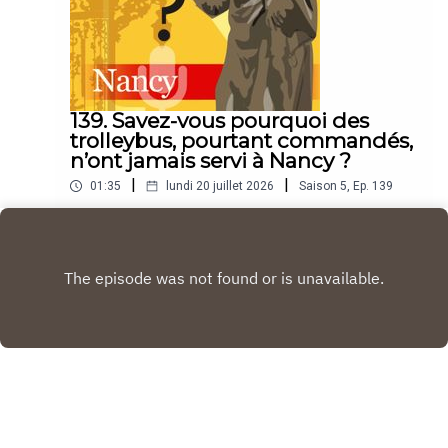
139. Savez-vous pourquoi des
trolleybus, pourtant commandés,
n’ont jamais servi à Nancy ?
|
|
01:35
lundi 20 juillet 2026
Saison
5
,
Ep.
139
“Le Savez-vous ? Nancy, c'est le podcast
quotidien de l'Est Républicain consacré à la ville
et à tout ce que vous ignorez sur elle.Un podcast
Play
raconté par Jean-Marie Russe basé sur les
articles réalisés par la rédaction locale de Nancy.”
Copyright
Est Republicain