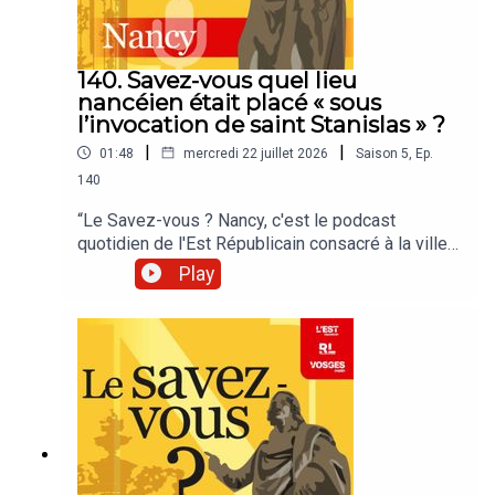
140. Savez-vous quel lieu
nancéien était placé « sous
l’invocation de saint Stanislas » ?
|
|
01:48
mercredi 22 juillet 2026
Saison
5
,
Ep.
140
“Le Savez-vous ? Nancy, c'est le podcast
quotidien de l'Est Républicain consacré à la ville
et à tout ce que vous ignorez sur elle.Un podcast
Play
raconté par Jean-Marie Russe basé sur les
articles réalisés par la rédaction locale de Nancy.”