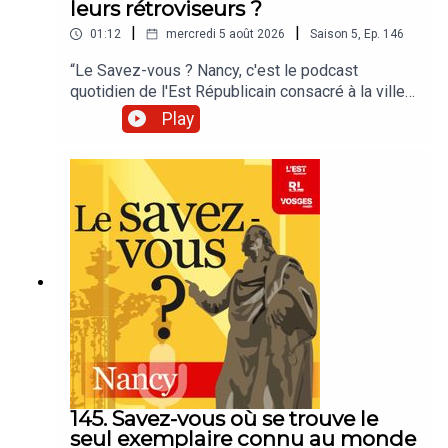
leurs rétroviseurs ?
|
|
01:12
mercredi 5 août 2026
Saison
5
,
Ep.
146
“Le Savez-vous ? Nancy, c'est le podcast
quotidien de l'Est Républicain consacré à la ville
et à tout ce que vous ignorez sur elle.Un podcast
Play
raconté par Jean-Marie Russe basé sur les
articles réalisés par la rédaction locale de Nancy.”
145. Savez-vous où se trouve le
seul exemplaire connu au monde