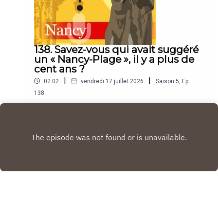
138. Savez-vous qui avait suggéré
un « Nancy-Plage », il y a plus de
cent ans ?
|
|
02:02
vendredi 17 juillet 2026
Saison
5
,
Ep.
138
“Le Savez-vous ? Nancy, c'est le podcast
quotidien de l'Est Républicain consacré à la ville
et à tout ce que vous ignorez sur elle.Un podcast
Play
raconté par Jean-Marie Russe basé sur les
articles réalisés par la rédaction locale de Nancy.”
Copyright
Est Republicain