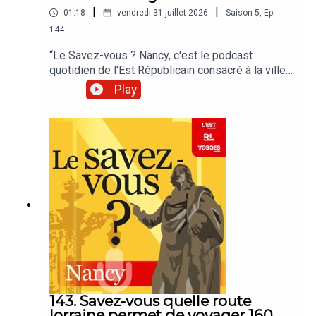
|
|
01:18
vendredi 31 juillet 2026
Saison
5
,
Ep.
144
“Le Savez-vous ? Nancy, c'est le podcast
quotidien de l'Est Républicain consacré à la ville
et à tout ce que vous ignorez sur elle.Un podcast
Play
raconté par Jean-Marie Russe basé sur les
articles réalisés par la rédaction locale de Nancy.”
143. Savez-vous quelle route
lorraine permet de voyager 160