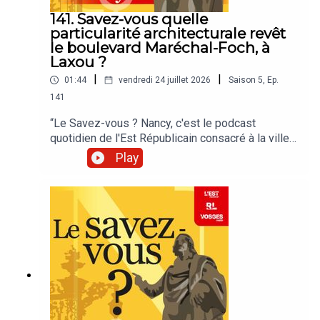
141. Savez-vous quelle
particularité architecturale revêt
le boulevard Maréchal-Foch, à
Laxou ?
|
|
01:44
vendredi 24 juillet 2026
Saison
5
,
Ep.
141
“Le Savez-vous ? Nancy, c'est le podcast
quotidien de l'Est Républicain consacré à la ville
et à tout ce que vous ignorez sur elle.Un podcast
Play
raconté par Jean-Marie Russe basé sur les
articles réalisés par la rédaction locale de Nancy.”