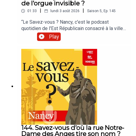
de l’orgue invisible ?
|
|
01:33
lundi 3 août 2026
Saison
5
,
Ep.
145
“Le Savez-vous ? Nancy, c'est le podcast
quotidien de l'Est Républicain consacré à la ville
et à tout ce que vous ignorez sur elle.Un podcast
Play
raconté par Jean-Marie Russe basé sur les
articles réalisés par la rédaction locale de Nancy.”
144. Savez-vous d’où la rue Notre-
Dame des Anges tire son nom ?