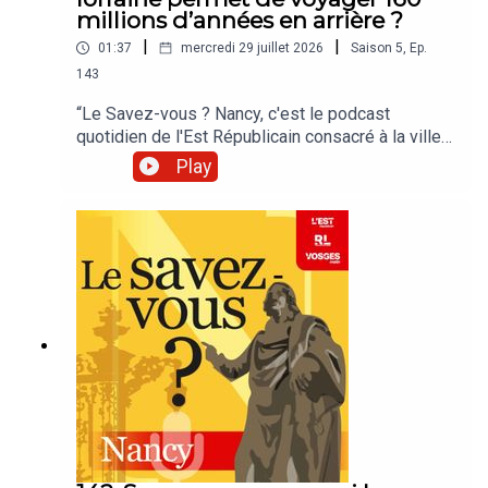
millions d’années en arrière ?
|
|
01:37
mercredi 29 juillet 2026
Saison
5
,
Ep.
143
“Le Savez-vous ? Nancy, c'est le podcast
quotidien de l'Est Républicain consacré à la ville
et à tout ce que vous ignorez sur elle.Un podcast
Play
raconté par Jean-Marie Russe basé sur les
articles réalisés par la rédaction locale de Nancy.”