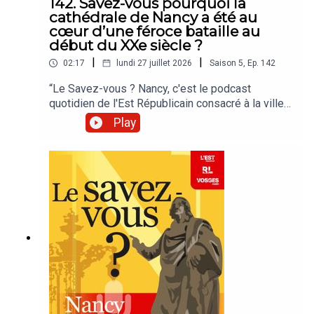
142. Savez-vous pourquoi la
cathédrale de Nancy a été au
cœur d’une féroce bataille au
début du XXe siècle ?
|
|
02:17
lundi 27 juillet 2026
Saison
5
,
Ep.
142
“Le Savez-vous ? Nancy, c'est le podcast
quotidien de l'Est Républicain consacré à la ville
et à tout ce que vous ignorez sur elle.Un podcast
Play
raconté par Jean-Marie Russe basé sur les
articles réalisés par la rédaction locale de Nancy.”