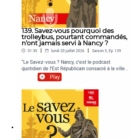
139. Savez-vous pourquoi des
trolleybus, pourtant commandés,
n’ont jamais servi à Nancy ?
|
|
01:35
lundi 20 juillet 2026
Saison
5
,
Ep.
139
“Le Savez-vous ? Nancy, c'est le podcast
quotidien de l'Est Républicain consacré à la ville
et à tout ce que vous ignorez sur elle.Un podcast
Play
raconté par Jean-Marie Russe basé sur les
articles réalisés par la rédaction locale de Nancy.”