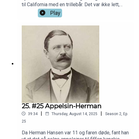
til California med en trillebår. Det var ikke lett,
men det skapte etter hvert en enorm interesse
Play
for trillebårspasering rundt om i verden.
25. #25 Appelsin-Herman
|
|
39:34
Thursday, August 14, 2025
Season
2
,
Ep.
25
Da Herman Hansen var 11 og faren døde, fant han