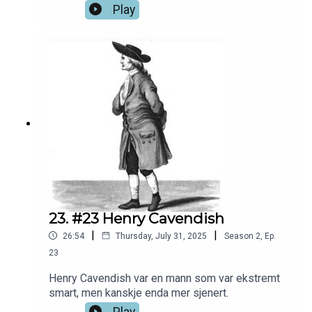
og feiling, og mange unger, fant han ut at det var
Play
mer lønnsomt å leve livet som asiater.
23. #23 Henry Cavendish
|
|
26:54
Thursday, July 31, 2025
Season
2
,
Ep.
23
Henry Cavendish var en mann som var ekstremt
smart, men kanskje enda mer sjenert.
Play