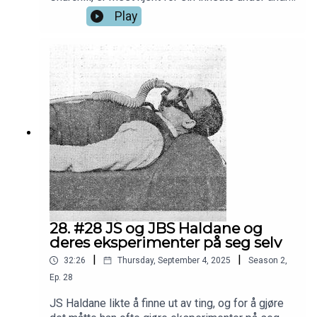
verdenskrig. Mens andre brukte jagerfly og
Play
maskingeværer, var Mad Jack mer glad i sverd,
pil og bue, og ikke minst det mest forvirrende
våpen av dem alle: sekkepipe.For mer fra
Commander in Chief, som har låta om Mad Jack
på slutten, gå hit:
https://www.instagram.com/thecommanderinchie
f1/
28. #28 JS og JBS Haldane og
deres eksperimenter på seg selv
|
|
32:26
Thursday, September 4, 2025
Season
2
,
Ep.
28
JS Haldane likte å finne ut av ting, og for å gjøre