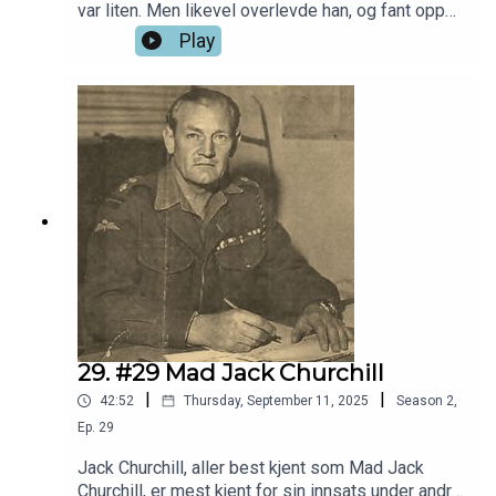
var liten. Men likevel overlevde han, og fant opp
et instrument. Det enorme våpenet han skulle
Play
finne opp, gikk det verre med.
29. #29 Mad Jack Churchill
|
|
42:52
Thursday, September 11, 2025
Season
2
,
Ep.
29
Jack Churchill, aller best kjent som Mad Jack
Churchill, er mest kjent for sin innsats under andre