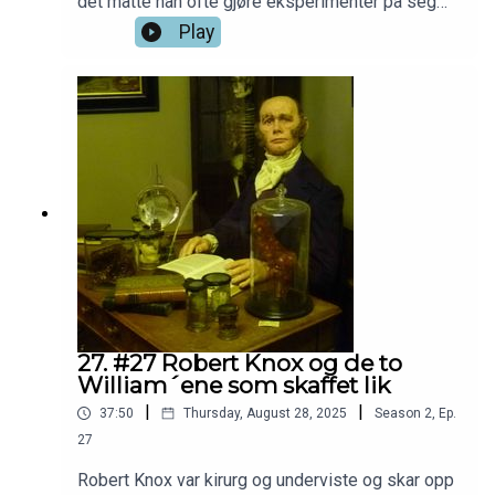
det måtte han ofte gjøre eksperimenter på seg
selv. Men resultatet ble ting som kan ha reddet
Play
millioner av liv. Og enda mer fart på sakene ble
det da han fikk en sønn som kunne være med på
eksperimentene.
27. #27 Robert Knox og de to
William´ene som skaffet lik
|
|
37:50
Thursday, August 28, 2025
Season
2
,
Ep.
27
Robert Knox var kirurg og underviste og skar opp