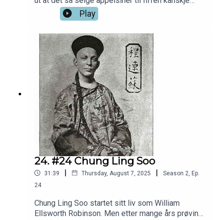
ut at det så selge appelsiner til fiffen kanskje
kunne sikre litt penger til familien. Siden gikk det
Play
videre til jøglere, bjørner, og tigre, til han fant noen
dyrebare steiner i Russland. Det ble et
spektatulært liv for Appelsin-Herman.
24. #24 Chung Ling Soo
|
|
31:39
Thursday, August 7, 2025
Season
2
,
Ep.
24
Chung Ling Soo startet sitt liv som William
Ellsworth Robinson. Men etter mange års prøving