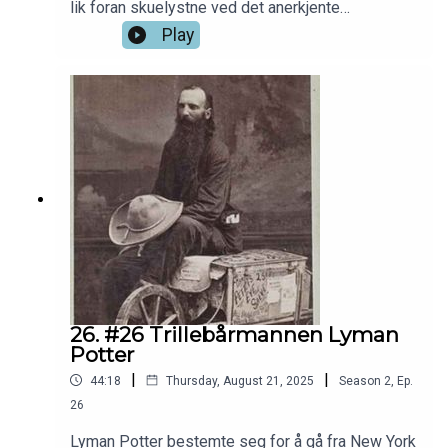
lik foran skuelystne ved det anerkjente
Universitetet i Edinburgh. Men de begynte å få litt
Play
problemer med tilgangen på lik. Det var da to
karer som het Wiliam trådde hjelpende til. (NB:
Ikke sikkert dette er den perfekte episoden for
sarte sjeler.)
26. #26 Trillebårmannen Lyman
Potter
|
|
44:18
Thursday, August 21, 2025
Season
2
,
Ep.
26
Lyman Potter bestemte seg for å gå fra New York