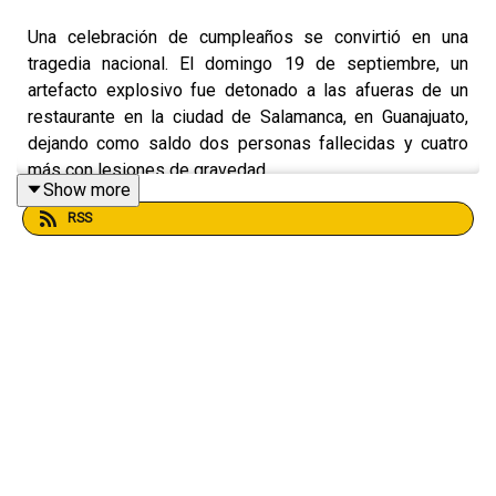
Una celebración de cumpleaños se convirtió en una
tragedia nacional. El domingo 19 de septiembre, un
artefacto explosivo fue detonado a las afueras de un
restaurante en la ciudad de Salamanca, en Guanajuato,
dejando como saldo dos personas fallecidas y cuatro
más con lesiones de gravedad.
Show more
RSS
El gobernador de Guanajuato, Diego Sinhue Rodríguez,
calificó el ataque como un acto terrorista y aseguró que
es un hecho sin precedente que eleva el nivel de
violencia al que habían vivido en el estado.
Guadalupe Trejo, reportera de El Sol de Salamanca,
nos
cuenta cómo ocurrió este atentado
y de qué manera los
ciudadanos retoman sus actividades cotidianas con el