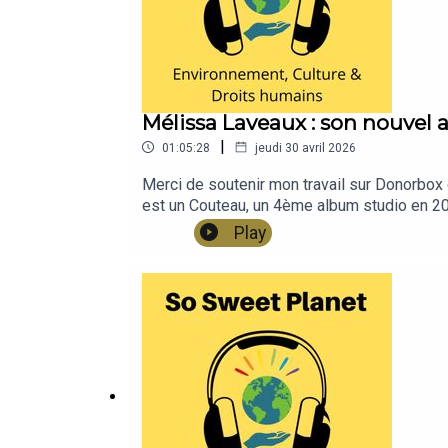
Facebook
Bluesky
Soutenir mon travail sur :
Mélissa Laveaux : son nouvel a
|
01:05:28
jeudi 30 avril 2026
Merci de soutenir mon travail sur Donorbox 
Donorbox
est un Couteau, un 4ème album studio en 20
Paypal
2024 Mélissa Laveaux se voit nommée Cheval
Play
Patreon
tout juste sorti en mars dernier et des scè
avec la mort", des situations où elle a frôl
histoires assez incroyables dont elle fait d
softest i am most dangerousBilletterie pour