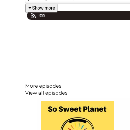
Show more
RSS
De la création de la revue Présence africaine à cel
années 1950 et 2000. Plongée vibrante dans un P
l’importance l’importance de ces artistes dans l
Visite de l'exposition "Paris noir" avec Alicia Kno
Défi historiographique et matériel de par l’invisi
More episodes
lacunes éditoriales et de recherche autour de l
View all episodes
d’émancipation et d’expression artistique à Paris.
Dans la préface du superbe catalogue Paris Noir, A
trajectoires marginalisées. Elle incarne une volont