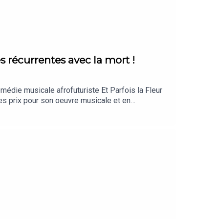
s récurrentes avec la mort !
médie musicale afrofuturiste Et Parfois la Fleur
s prix pour son oeuvre musicale et en
 nouvel album at my softest i am most dangerous,
trace en musique "40 ans de rencontres récurrentes
esse et souvent de façon très improbable. Des
issa Laveaux...!Écouter / acheter l’album at my
a tournée de Mélissa Laveaux