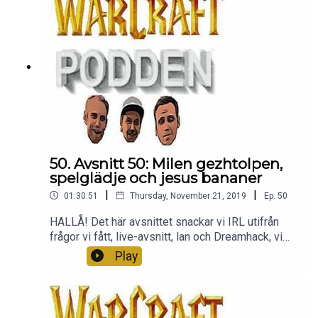
50. Avsnitt 50: Milen gezhtolpen,
spelglädje och jesus bananer
|
|
01:30:51
Thursday, November 21, 2019
Ep.
50
HALLÅ! Det här avsnittet snackar vi IRL utifrån
frågor vi fått, live-avsnitt, lan och Dreamhack, vi
snackar massor om vad spelglädje är och hur den
Play
kan komma och gå, och att det är okej! ALLT
MÖJLIGT, helt enkelt. Tack för att ni är med oss.