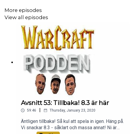
More episodes
View all episodes
Avsnitt 53: Tillbaka! 8.3 är här
|
59:46
Thursday, January 23, 2020
Äntligen tillbaka! Så kul att spela in igen. Häng på.
Vi snackar 8.3 - såklart och massa annat! Ni är
bäst, tack för att ni lyssnar.