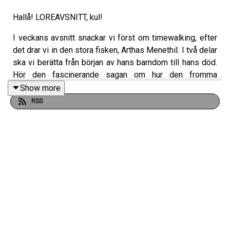
Hallå! LOREAVSNITT, kul!
I veckans avsnitt snackar vi först om timewalking, efter
det drar vi in den stora fisken, Arthas Menethil. I två delar
ska vi berätta från början av hans barndom till hans död.
Hör den fascinerande sagan om hur den fromma
kungasonen blev världens mäktigaste deathknight var
Show more
mål var att lägga världen under sig i förödelse.
RSS
God Lyssning!