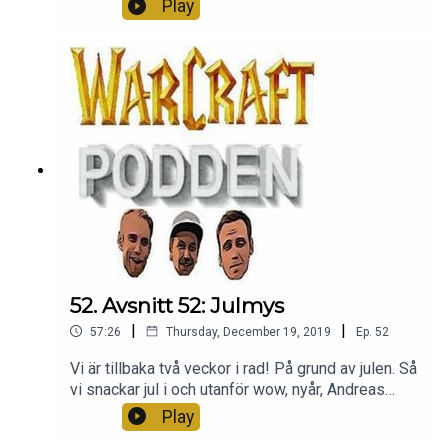
Play
52. Avsnitt 52: Julmys
|
|
57:26
Thursday, December 19, 2019
Ep.
52
Vi är tillbaka två veckor i rad! På grund av julen. Så
vi snackar jul i och utanför wow, nyår, Andreas
sjunger och mycket annat MYSIGT. Det här är
Play
mysigt. Kom med. Tack för att ni lyssnar <3