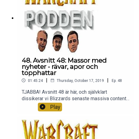
48. Avsnitt 48: Massor med
nyheter - rävar, apor och
topphattar
|
|
01:45:24
Thursday, October 17, 2019
Ep.
48
TJABBA! Avsnitt 48 är här, och självklart
dissikerar vi Blizzards senaste massiva content
preview! Vilken grej. Allt från patchen, raiden,
Play
raserna till de gräsliga topphattarna. Häng med
vetja. Tack för att ni lyssnar och är med oss - ni är
bäst. Peace.