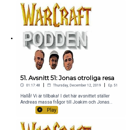
51. Avsnitt 51: Jonas otroliga resa
|
|
01:17:48
Thursday, December 12, 2019
Ep.
51
Hallå! Vi är tillbaka! I det här avsnittet ställer
Andreas massa frågor till Joakim och Jonas
vilket resulterar i en kanonstory om när Jonas for
Play
till Skellefteå - MYCKET ANNAT också SÅKLART.
Ni är bäst