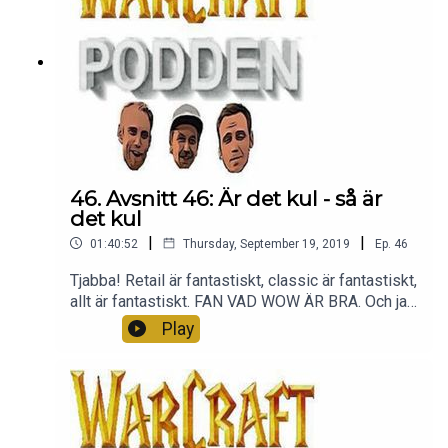
46. Avsnitt 46: Är det kul - så är
det kul
|
|
01:40:52
Thursday, September 19, 2019
Ep.
46
Tjabba! Retail är fantastiskt, classic är fantastiskt,
allt är fantastiskt. FAN VAD WOW ÄR BRA. Och ja,
ja - vi är medvetna om att Andreas ljud SUGER.
Play
Sånt händer. Men hallå, kul avsnitt! Tack för att ni
lyssnar <3