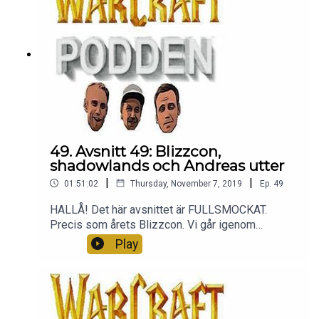
49. Avsnitt 49: Blizzcon,
shadowlands och Andreas utter
|
|
01:51:02
Thursday, November 7, 2019
Ep.
49
HALLÅ! Det här avsnittet är FULLSMOCKAT.
Precis som årets Blizzcon. Vi går igenom
nyheterna, svarar på era frågor och får oplanerat
Play
besök av Linn som ger Andreas två minst sagt
owowrelaterade frågor. Tack för att ni lyssnar <3