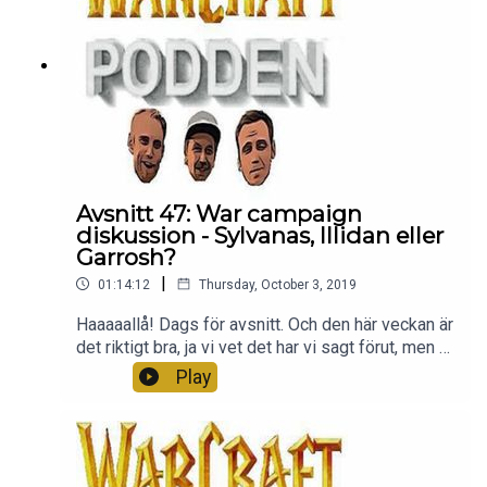
Avsnitt 47: War campaign
diskussion - Sylvanas, Illidan eller
Garrosh?
|
01:14:12
Thursday, October 3, 2019
Haaaaallå! Dags för avsnitt. Och den här veckan är
det riktigt bra, ja vi vet det har vi sagt förut, men vi
säger det igen! Denna vecka fokuserar vi på
Play
storyn och det som händer i retail just nu med
Sylvanas och Saurfang. Bland annat.Tack för att ni
lyssnar <3