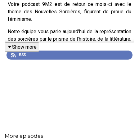
Votre podcast 9M2 est de retour ce mois-ci avec le
thème des Nouvelles Sorcières, figurent de proue du
féminisme.
Notre équipe vous parle aujourd’hui de la représentation
des sorcières par le prisme de l’histoire, de la littérature,
mais aussi de la place qu’elles occupent dans la pop
Show more
culture! On reçoit pour l'occasion Maxime Gelly
RSS
Perbellini, chercheur à l'EHESS.
Venez découvrir cet univers magique, où ces femmes,
dotaient de pouvoir exceptionnel, étaient considérés
comme nocives par la société. Renaissance aujourd’hui
pour la nouvelle sorcière, les féministes s’emparent du
mythe.
À vos écouteurs !
More episodes