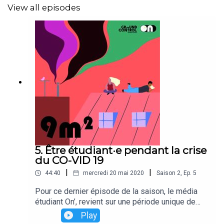
View all episodes
5. Être étudiant·e pendant la crise
du CO-VID 19
|
|
44:40
mercredi 20 mai 2020
Saison
2
,
Ep.
5
Pour ce dernier épisode de la saison, le média
étudiant On’, revient sur une période unique de
notre histoire : la crise sanitaire. Les étudiant·e·s
Play
ont reçu Elsa Karadjian et Marin Caumartin, qui ont