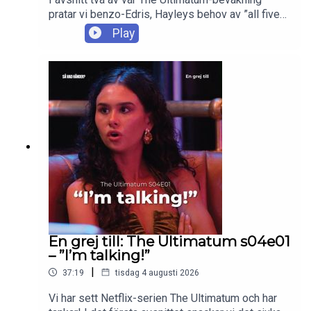
pratar vi benzo-Edris, Hayleys behov av ”all five
love languages”, att charmas av folks påståenden
Play
om sig själva, Killians mopsutseende, Davids jag-
sover-på-sidan-närmast-dörren-move, Jebins
icke-game, creepy åldersskillnader + mycket mer.
Enjoy!
En grej till: The Ultimatum s04e01
– ”I’m talking!”
|
37:19
tisdag 4 augusti 2026
Vi har sett Netflix-serien The Ultimatum och har