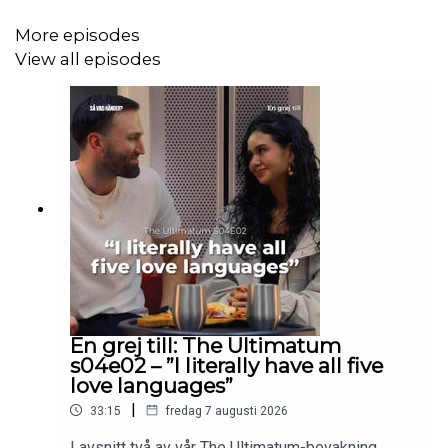
More episodes
View all episodes
En grej till: The Ultimatum
s04e02 – ”I literally have all five
love languages”
|
33:15
fredag 7 augusti 2026
I avsnitt två av vår The Ultimatum-bevakning