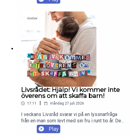
snackar vi SD:s uttalande om att det finns för
många icke-etniskt svenska i Sverige och
högerpartiernas spelade förvåning över yttrandet.
Vi diskuterar även vad det är som utgör en
svensk och hur svenska vi egentligen känner oss.
Enjoy!
Livsrådet: Hjälp! Vi kommer inte
överens om att skaffa barn!
|
17:11
måndag 27 juli 2026
I veckans Livsråd svarar vi på en lyssnarfråga
från en man som levt med sin fru i runt tio år. De
har tidigare varit överens om att skaffa barn, men
Play
nu när förutsättningarna äntligen är rätt visar de