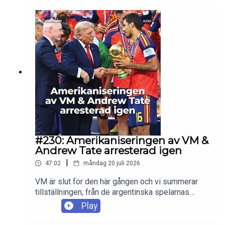
sig att hans fru har blivit extremt rädd för vad det
innebär att bära, föda och ta hand om ett barn. Så
till den grad att hon börjat landa i att hon kanske
inte ens vill ha barn. Hur ska de hantera detta
dilemma? Vi har svaret!
#230: Amerikaniseringen av VM &
Andrew Tate arresterad igen
|
47:02
måndag 20 juli 2026
VM är slut för den här gången och vi summerar
tillställningen, från de argentinska spelarnas
punchable faces till Donald Trumps beteende
Play
under prisceremonin. Främst snackar vi (den
överdrivna) amerikaniseringen av det hela. I slutet