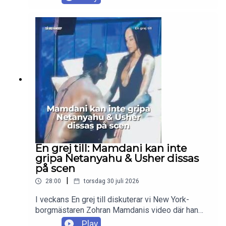
att hon nog vill det. Hon funderar dessutom på att
skaffa ett barn på egen hand. Men kommer hon
palla att vara förälder själv? Hur vet man om man
orkar? Vad är det bästa respektive svåraste med
att ha barn? Vi har svaren!
En grej till: Mamdani kan inte
gripa Netanyahu & Usher dissas
på scen
|
28:00
torsdag 30 juli 2026
I veckans En grej till diskuterar vi New York-
borgmästaren Zohran Mamdanis video där han
förklarar varför han, tvärtemot sitt vallöfte, inte har
Play