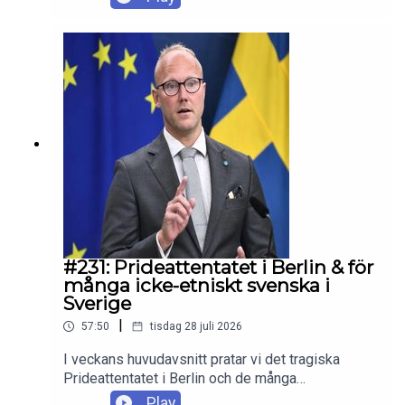
mandat att arrestera Israels folkmordsanklagade
premiärminister Benjamin Netanyahu. Ärligt
misstag eller politisk teater?Sedan pratar vi
Usher som på sin turné med Chris Brown blev
dissad av en kvinna han tog upp på scenen. Hur
ser scenetiketten egentligen ut för fans? Enjoy!
#231: Prideattentatet i Berlin & för
många icke-etniskt svenska i
Sverige
|
57:50
tisdag 28 juli 2026
I veckans huvudavsnitt pratar vi det tragiska
Prideattentatet i Berlin och de många
misslyckanden som föranledde angreppet. Sedan
Play