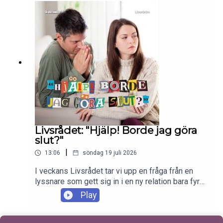
pratar vi arresteringen av Tate-bröderna. Enjoy!
Livsrådet: "Hjälp! Borde jag göra
slut?"
|
13:06
söndag 19 juli 2026
I veckans Livsrådet tar vi upp en fråga från en
lyssnare som gett sig in i en ny relation bara fyra
månader efter att hennes förra tog slut. I den nya
Play
har de av olika anledningar försökt sig på en
öppen relation, men missförstånd, oaktsamhet