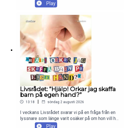
nyligen dök upp i den spanska exklaven Ceuta. Vi
Play
snackar högersidans rekordsnabba försök att
göra skrämselpropaganda av scenerna och varför
Europas verkliga lektion borde vara att det kostar
att ingå migrationsavtal med diverse tveksamma
regimer. Vi hinner även snacka stulna
vodkapluntor och Rick Ross. Enjoy!
Livsrådet: ”Hjälp! Orkar jag skaffa
barn på egen hand?”
|
13:18
söndag 2 augusti 2026
I veckans Livsrådet svarar vi på en fråga från en
lyssnare som länge varit osäker på om hon vill ha
barn, men som med åldern har kommit till insikten
Play