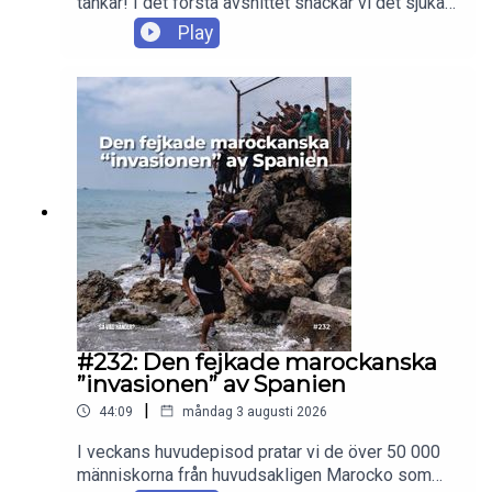
tankar! I det första avsnittet snackar vi det sjuka i
att över huvud taget vara med i den här serien, par
Play
som är för gamla och för unga, stenade Edris,
barnsliga Jebin och hans rassefamilj, oseriösa
Alex, hetsiga Hayley + mycket mer. Enjoy!
#232: Den fejkade marockanska
”invasionen” av Spanien
|
44:09
måndag 3 augusti 2026
I veckans huvudepisod pratar vi de över 50 000
människorna från huvudsakligen Marocko som